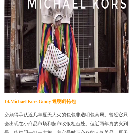
14.
Michael Kors Ginny 透明斜挎包
必须得承认近几年夏天大火的包包非透明包莫属。曾经它只
会出现在小商品市场和超市收银柜台处。但近两年真的火到
爆，街拍照一抓一大把，着实是时下必备的人气单品。夏天