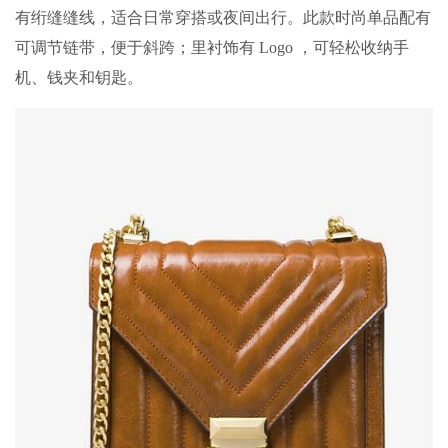
有绗缝缝线，适合日常穿搭或夜间出行。此款时尚单品配有
可调节链带，便于斜跨；里衬饰有 Logo ，可轻松收纳手
机、钱夹和钥匙。