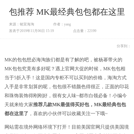
包推荐 MK最经典包包都在这里
来源：铭宣海淘
作者：yang
发表于2019年11月06日 15:19
点击量：22199
分享到：
MK的包包想必海淘族们都是有了解的吧，被杨幂带火的
MK包包究竟有多好呢？遇上官网大促的时候，MK包包相
当于5折入手！这是国内专柜不可以买到的价格，海淘方式
入手是非常划算的呢，包包很不错颜色得很正，正面的印花
和珠饰装饰得刚刚好，很有女人味~都市白领必备！小编今
天就来给大家
推荐几款MK最值得买好包，MK最经典包包
都在这里了
，喜欢的小伙伴可以收藏关注一下哦~
网站需在境外网络环境下打开！目前美国官网只提供美国境