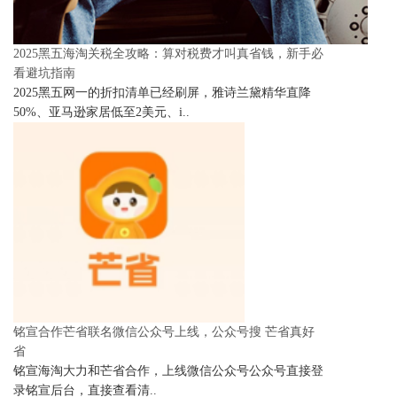
2025黑五海淘关税全攻略：算对税费才叫真省钱，新手必
看避坑指南
2025黑五网一的折扣清单已经刷屏，雅诗兰黛精华直降
50%、亚马逊家居低至2美元、i..
铭宣合作芒省联名微信公众号上线，公众号搜 芒省真好
省
铭宣海淘大力和芒省合作，上线微信公众号公众号直接登
录铭宣后台，直接查看清..