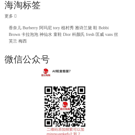
海淘标签
更多
香奈儿
Burberry
阿玛尼
tory
植村秀
雅诗兰黛
鞋
Bobbi
Brown
卡拉泡泡
神仙水
童鞋
Dior
科颜氏
fresh
匡威
vans
丝
芙兰
梅西
微信公众号