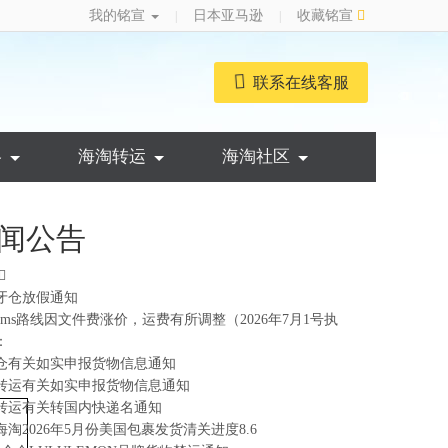
我的铭宣
日本亚马逊
收藏铭宣
|
|
联系在线客服
略
海淘转运
海淘社区
闻公告
牙仓放假通知
ems路线因文件费涨价，运费有所调整（2026年7月1号执
：
仓有关如实申报货物信息通知
转运有关如实申报货物信息通知
转运有关转国内快递名通知
海淘2026年5月份美国包裹发货清关进度8.6