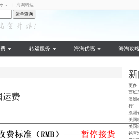
号
海淘转运
|
运单查询
运费
转运服务
海淘优惠
海淘攻
新
更多
西班
国运费
澳洲
行）
澳洲
美国
美国
铭宣