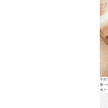
手把
第一
书？