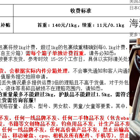
美国
日本
海
更多