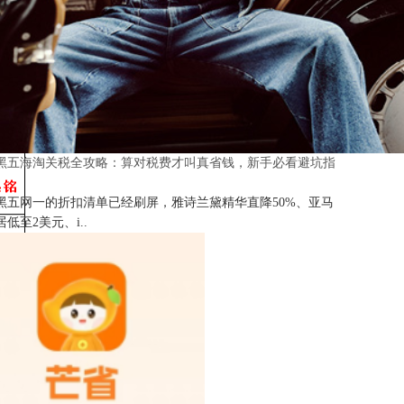
25黑五海淘关税全攻略：算对税费才叫真省钱，新手必看避坑指
25黑五网一的折扣清单已经刷屏，雅诗兰黛精华直降50%、亚马
低至2美元、i..