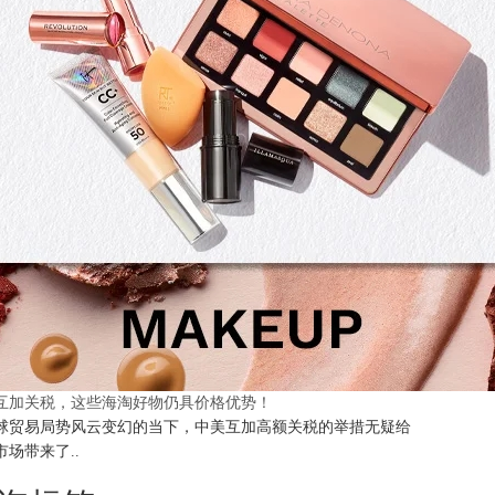
互加关税，这些海淘好物仍具价格优势！
球贸易局势风云变幻的当下，中美互加高额关税的举措无疑给
市场带来了..