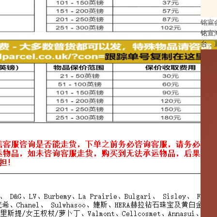
铭宣
铭宣
台，