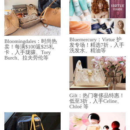
Bluemercury：Virtue 护
Bloomingdales：时尚热
发专场！精选7折，入手
卖！每满$100返$25礼
洗发水、精油等
卡，入手珑骧、Tory
Burch、拉夫劳伦等
Gilt：热门奢侈品特惠！
低至3折，入手Celine、
Chloé 等