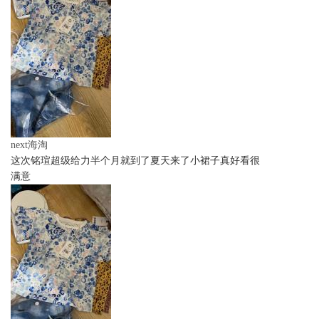
next海淘
这次铭瑄超级给力半个月就到了夏天来了小裙子真好看很
满意