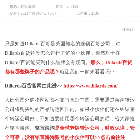
来源：铭宣海淘
作者：cmf123
发表于2023年01月07日 16:07
点击量：2136
分享到：
只是知道Dillards百货是美国知名的连锁百货公司，对
Dillards百货还没怎么进行了解的小伙伴，自然对于在
Dillards百货能买到什么品牌会有疑问。
那么，Dillards百货
都有哪些牌子的产品呢？
就让我们一起来看看吧~~
Dillards百货官网由此进>>
https://www.dillards.com/
大部分国外购物网站都不支持直邮中国，需要通过
海淘转运
公司将购买到的产品转运回国内。如果小伙伴们还在纠结哪
个
转运公司
好，不知道要使用哪个
转运公司
的话，给大家推
荐
铭宣海淘
。
铭宣海淘
是全球老牌转运公司，时效保障，安
全可靠，没有铭宣海淘账号的小伙伴可以
>>点击前往注