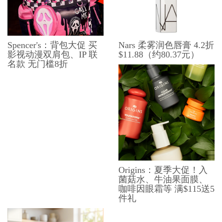
Spencer's：背包大促 买
Nars 柔雾润色唇膏 4.2折
影视动漫双肩包、​​IP 联
$11.88（约80.37元）
名款 无门槛8折
Origins：夏季大促！入
菌菇水、牛油果面膜、
咖啡因眼霜等 满$115送5
件礼