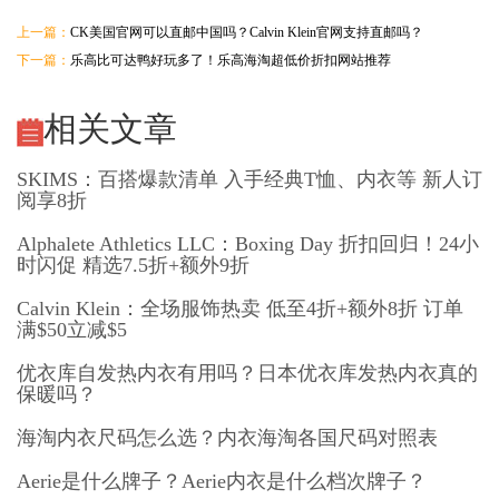
上一篇：
CK美国官网可以直邮中国吗？Calvin Klein官网支持直邮吗？
下一篇：
乐高比可达鸭好玩多了！乐高海淘超低价折扣网站推荐
相关文章
SKIMS：百搭爆款清单 入手经典T恤、内衣等 新人订
阅享8折
Alphalete Athletics LLC：Boxing Day 折扣回归！24小
时闪促 精选7.5折+额外9折
Calvin Klein：全场服饰热卖 低至4折+额外8折 订单
满$50立减$5
优衣库自发热内衣有用吗？日本优衣库发热内衣真的
保暖吗？
海淘内衣尺码怎么选？内衣海淘各国尺码对照表
Aerie是什么牌子？Aerie内衣是什么档次牌子？