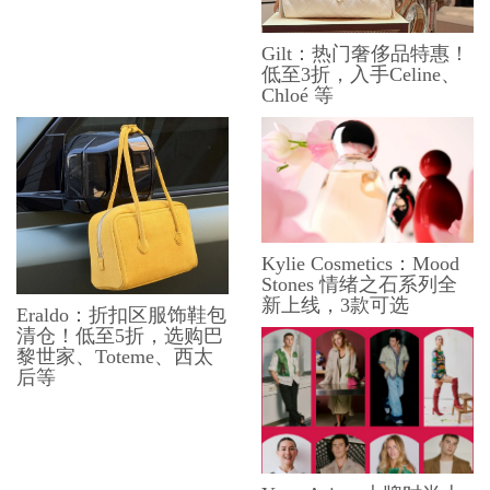
Gilt：热门奢侈品特惠！
低至3折，入手Celine、
Chloé 等
Kylie Cosmetics：Mood
Stones 情绪之石系列全
新上线，3款可选
Eraldo：折扣区服饰鞋包
清仓！低至5折，选购巴
黎世家、Toteme、西太
后等