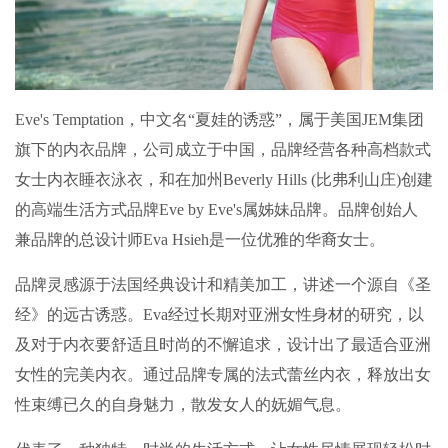
Eve's Temptation，中文名“夏娃的诱惑”，属于美国JEM集团
旗下的内衣品牌，公司成立于中国，品牌经营各种高档款式
女士内衣睡衣泳衣，和在加州Beverly Hills (比弗利山庄)创建
的高端生活方式品牌Eve by Eve's属姊妹品牌。品牌创始人
兼品牌的总设计师Eva Hsieh是一位优雅的华裔女士。
品牌灵感源于法国经典设计和精美加工，讲述一个源自《圣
经》的远古诱惑。Eva经过长期对亚洲女性身材的研究，以
及对于内衣要舒适且时尚的不懈追求，设计出了最适合亚洲
女性的完美内衣。通过品牌专属的法式蕾丝内衣，释放出女
性束缚已久的自身魅力，散发女人的妩媚气息。