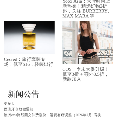
Yoox Asia：大牌时尚上
新热卖！精选好物2折
起，关注 BURBERRY、
MAX MARA 等
Cecred：旅行套装专
场！低至$16，轻装出行
COS：季末大促升级！
低至3折 + 额外8.5折，
新款加入
新闻公告
更多
西班牙仓放假通知
澳洲ems路线因文件费涨价，运费有所调整（2026年7月1号执