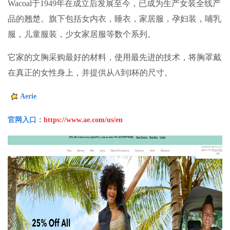
Wacoal于1949年在成立后发展至今，已成为生产女装全线产
品的翘楚。旗下包括女内衣，睡衣，家居服，孕妇装，哺乳
服，儿童服装，少女家居服等数个系列。
它家的文胸采购最好的材料，使用最先进的技术，将胸罩戴
在真正的女性身上，并提供从A到I杯的尺寸。
Aerie
官网入口：
https://www.ae.com/us/en