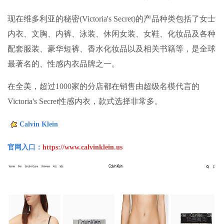
现在维多利亚的秘密(Victoria's Secret)的产品种类包括了女士
内衣、文胸、内裤、泳装、休闲女装、女鞋、化妆品及各种
配套服装、豪华短裤、香水化妆品以及相关书籍等，是全球
最著名的、性感内衣品牌之一。
在全美，超过1000家的分店都在销售由超级名模代言的
Victoria's Secret性感内衣，款式选择非常多。
Calvin Klei
n
官网入口：
https://www.calvinklein.us