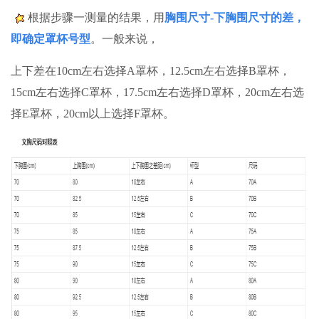
根据步骤一测量的结果，用
胸围尺寸-下胸围尺寸的差，
即确定罩杯号型
。一般来说，
上下差在10cm左右选择A罩杯，12.5cm左右选择B罩杯，
15cm左右选择C罩杯，17.5cm左右选择D罩杯，20cm左右选
择E罩杯，20cm以上选择F罩杯。