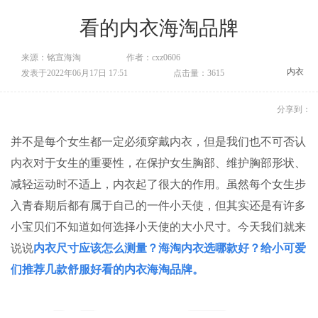
看的内衣海淘品牌
来源：铭宣海淘
作者：cxz0606
内衣
发表于2022年06月17日 17:51
点击量：3615
分享到：
并不是每个女生都一定必须穿戴内衣，但是我们也不可否认
内衣对于女生的重要性，在保护女生胸部、维护胸部形状、
减轻运动时不适上，内衣起了很大的作用。虽然每个女生步
入青春期后都有属于自己的一件小天使，但其实还是有许多
小宝贝们不知道如何选择小天使的大小尺寸。今天我们就来
说说
内衣尺寸应该怎么测量？
海淘内衣选哪款好？给小可爱
们推荐几款舒服好看的内衣海淘品牌。