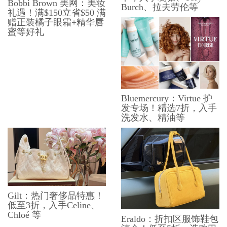
Bobbi Brown 美网：美妆
Burch、拉夫劳伦等
礼遇！满$150立省$50 满
赠正装橘子眼霜+精华唇
蜜等好礼
Bluemercury：Virtue 护
发专场！精选7折，入手
洗发水、精油等
Gilt：热门奢侈品特惠！
低至3折，入手Celine、
Chloé 等
Eraldo：折扣区服饰鞋包