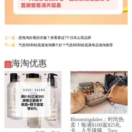
上一篇：
想海淘好看的衣服？来看看这7个日本山系品牌
下一篇：
气垫BB和粉底液海淘哪个好？气垫BB和粉底液单品海淘推荐
海淘优惠
Bloomingdales：时尚热
卖！每满$100返$25礼
卡，入手珑骧、Tory