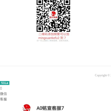
Copyright ©
51La

微信
客服