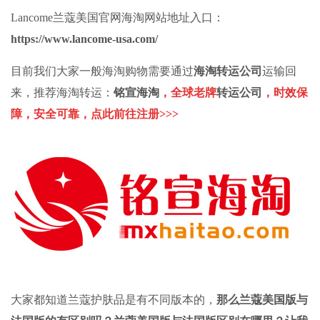
Lancome兰蔻美国官网
海淘网站
地址入口：
https://www.lancome-usa.com/
目前我们大家一般海淘购物需要通过
海淘转运
公司
运输回
来，推荐
海淘转运
：
铭宣海淘
，全球老牌
转运公司
，时效保
障，安全可靠，
点此前往注册>>>
大家都知道兰蔻护肤品是有不同版本的，
那么
兰蔻美国版与