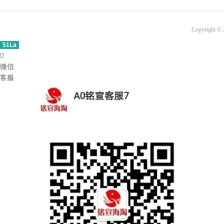
Copyright ©
51La

微信
客服