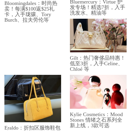
Bluemercury：Virtue 护
Bloomingdales：时尚热
发专场！精选7折，入手
卖！每满$100返$25礼
洗发水、精油等
卡，入手珑骧、Tory
Burch、拉夫劳伦等
Gilt：热门奢侈品特惠！
低至3折，入手Celine、
Chloé 等
Kylie Cosmetics：Mood
Stones 情绪之石系列全
新上线，3款可选
Eraldo：折扣区服饰鞋包