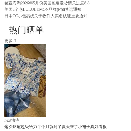
铭宣海淘2026年5月份美国包裹发货清关进度8.8
美国2个仓LULULEMON品牌货物禁运通知
日本CC小包裹线关于收件人实名认证重要通知
热门晒单
更多
next海淘
这次铭瑄超级给力半个月就到了夏天来了小裙子真好看很