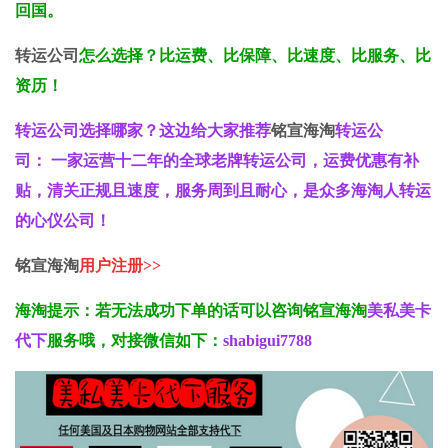
回国。
转运公司
怎么选择？比运费、比保障、比速度、比服务、
比
资历！
转运公司选择哪家？
这边给大家推荐
铭宣海淘
转运公
司：
一
家运营十二年的全球老牌转
运
公司，运费优惠有补
贴，清关正规且速度，服务周到且耐心，是众多海淘人转运
的心仪公司！
铭宣海淘
用户
注册
>>
海淘提示：若无法成功下单的话可以咨询铭宣海淘
美私美卡
代下
服务哦，对接微信如下：
shabigui7788