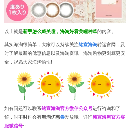
以
上就是
新手怎么戴美瞳，海淘好看美瞳种草
的内容。
其实海淘很简单，大家可以
持续关注
铭宣海淘
转运官网，及
时了解最新的优惠信息以及海淘资
讯，海淘购物更划算更安
全，祝愿大家海淘愉快!
如有问题可以联系
铭宣海淘官方微信公众号
进行咨询和了
解，时不时也会有
海淘优惠
券
发放哦，详询
铭宣海淘官方客
服微信号
~