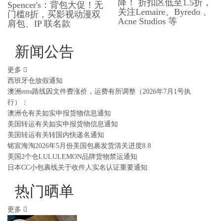
降！ 折扣区低至1.5折，
Spencer's：背包大促！无
关注Lemaire、Byredo 、
门槛8折，买影视动漫双
Acne Studios 等
肩包、​​IP 联名款
新闻公告
更多
西班牙仓放假通知
澳洲ems路线因文件费涨价，运费有所调整（2026年7月1号执
行）：
澳洲仓有关如实申报货物信息通知
美国转运有关如实申报货物信息通知
美国转运有关转国内快递名通知
铭宣海淘2026年5月份美国包裹发货清关进度8.8
美国2个仓LULULEMON品牌货物禁运通知
日本CC小包裹线关于收件人实名认证重要通知
热门晒单
更多