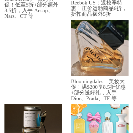
Reebok US：返校季特
促！低至5折+部分额外
惠！正价运动商品6折，
8.5折，入手 Aesop、
折扣商品额外5折
Nars、CT 等
Bloomingdales：美妆大
促！满$200享8.5折优惠
+部分送好礼，入手
Dior、Prada、TF 等