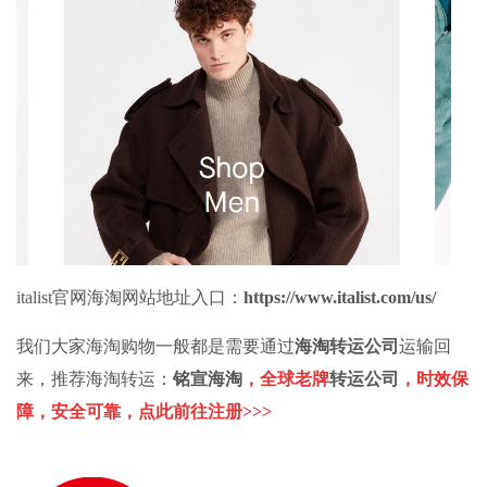
italist官网
海淘网站
地址入口：
https://www.italist.com/us/
我们大家海淘购物一般都是需要通过
海淘转运
公司
运输回
来，推荐
海淘转运
：
铭宣海淘
，全球老牌
转运公司
，时效保
障，安全可靠，
点此前往注册>>>