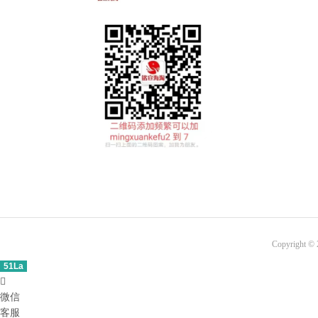
Copyright ©
51La

微信
客服