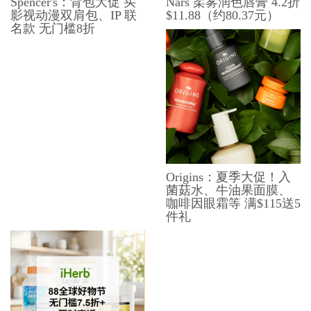
Spencer's：背包大促 买
Nars 柔雾润色唇膏 4.2折
影视动漫双肩包、​​IP 联
$11.88（约80.37元）
名款 无门槛8折
Origins：夏季大促！入
菌菇水、牛油果面膜、
咖啡因眼霜等 满$115送5
件礼