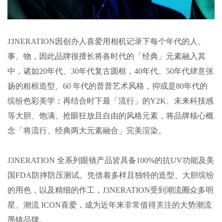
J3NERATION
因创办人喜爱用相机记录下每个年代的人、
事、物，因此品牌很擅长将各时代的「经典」元素融入其
中，诸如
20
年代、
30
年代复古圆框，
40
年代、
50
年代肆意张
扬的粗框造型、
60
年代的普普艺术风格，抑或是
80
年代的
缤纷色彩美学；再结合时下最「流行」的
Y2K
、未来科技感
等大胆、饱满、抢眼狂放且自由的风格元素，将品牌核心概
念「将流行、经典两大元素融合」完美渲染。
J3NERATION
全系列眼镜产品皆具备
100%
的抗
UV
功能及美
国
FDA
防摔防压测试。凭借着多样且独特的造型、大胆缤纷
的用色，以及精细的作工，
J3NERATION
受到潮流圈众多明
星、潮流
ICON
喜爱，成为近年来非常值得关注的大势潮流
墨镜品牌。