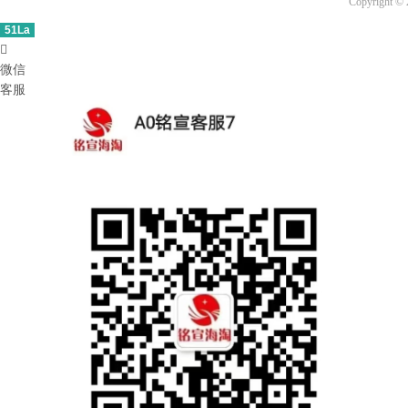
Copyright ©
51La

微信
客服