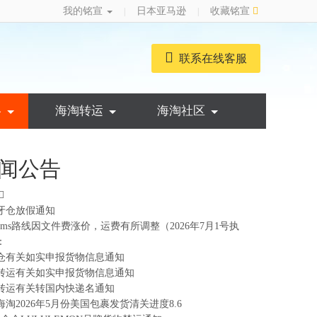
我的铭宣
日本亚马逊
收藏铭宣
|
|
联系在线客服
略
海淘转运
海淘社区
闻公告
牙仓放假通知
ems路线因文件费涨价，运费有所调整（2026年7月1号执
：
仓有关如实申报货物信息通知
转运有关如实申报货物信息通知
转运有关转国内快递名通知
海淘2026年5月份美国包裹发货清关进度8.6