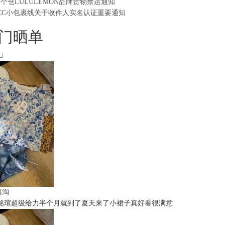
2个仓LULULEMON品牌货物禁运通知
CC小包裹线关于收件人实名认证重要通知
门晒单
t海淘
铭瑄超级给力半个月就到了夏天来了小裙子真好看很满意