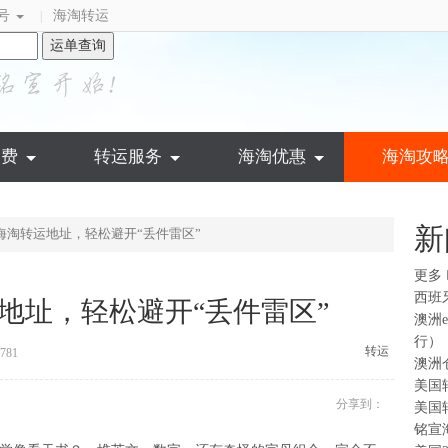
号
海淘转运
|
运单查询
运费
转运服务
海淘优惠
海淘攻
新
海淘转运地址，轻松避开“丢件雷区”
更多
西班
地址，轻松避开“丢件雷区”
澳洲
行）
转运
781
澳洲
美国
分享到：
美国
铭宣