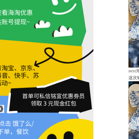
nex
这次