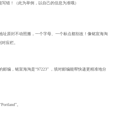
不能写错！（此为举例，以自己的信息为准哦）
地址原封不动照搬，一个字母、一个标点都别改！像铭宣海淘
到对应栏。
的邮编，铭宣海淘是“
97223
” ，填对邮编能帮快递更精准地分
“
Portland
”。