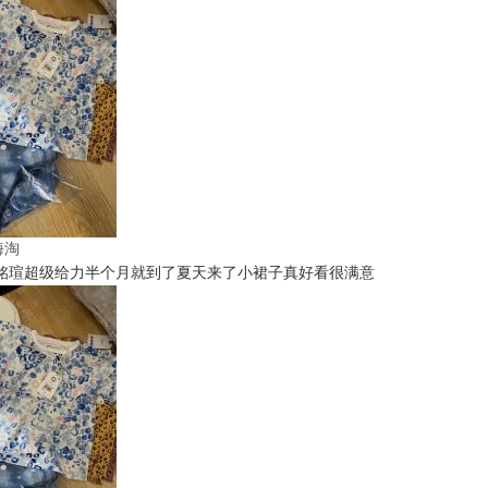
t海淘
铭瑄超级给力半个月就到了夏天来了小裙子真好看很满意