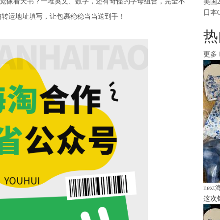
觉像看天书？一堆英文、数字，还有奇怪的字母组合，完全不
美国
日本
淘转运
地址填写，让包裹稳稳当当送到手！
热
更多
nex
这次