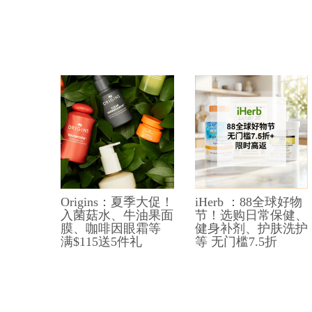
Origins：夏季大促！
iHerb ：88全球好物
入菌菇水、牛油果面
节！选购日常保健、
膜、咖啡因眼霜等
健身补剂、护肤洗护
满$115送5件礼
等 无门槛7.5折