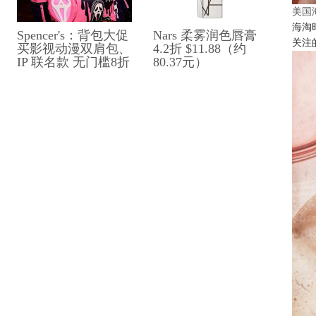
美国
海淘
Spencer's：背包大促
Nars 柔雾润色唇膏
关注
买影视动漫双肩包、​​
4.2折 $11.88（约
IP 联名款 无门槛8折
80.37元）