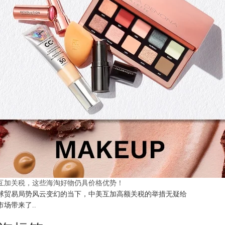
互加关税，这些海淘好物仍具价格优势！
球贸易局势风云变幻的当下，中美互加高额关税的举措无疑给
市场带来了..