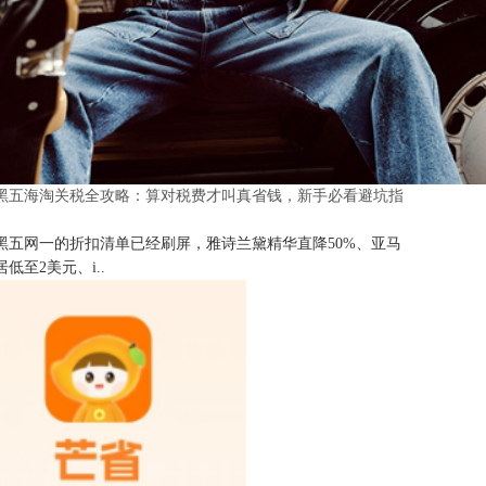
25黑五海淘关税全攻略：算对税费才叫真省钱，新手必看避坑指
25黑五网一的折扣清单已经刷屏，雅诗兰黛精华直降50%、亚马
低至2美元、i..