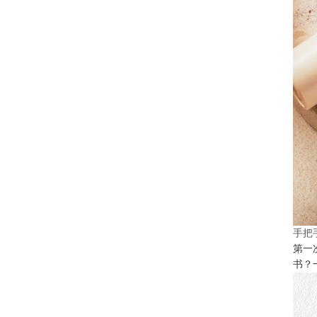
手把
第一
书？