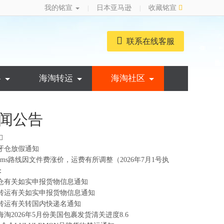
我的铭宣
日本亚马逊
收藏铭宣
|
|
联系在线客服
略
海淘转运
海淘社区
闻公告
牙仓放假通知
ems路线因文件费涨价，运费有所调整（2026年7月1号执
：
仓有关如实申报货物信息通知
转运有关如实申报货物信息通知
转运有关转国内快递名通知
海淘2026年5月份美国包裹发货清关进度8.6