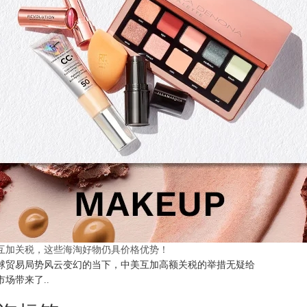
互加关税，这些海淘好物仍具价格优势！
球贸易局势风云变幻的当下，中美互加高额关税的举措无疑给
市场带来了..