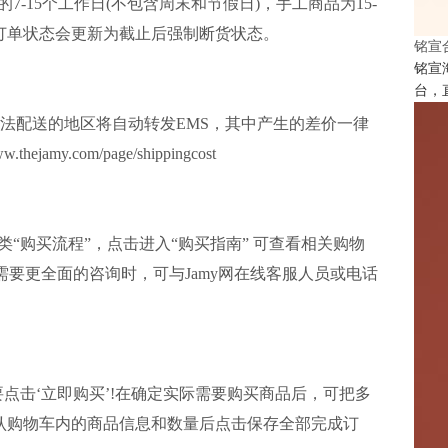
-15个工作日(不包含周末和节假日)，手工商品为15-
订单状态会更新为截止后强制断货状态。
铭宣
铭宣
台，
无法配送的地区将自动转发EMS，其中产生的差价一律
y.com/page/shippingcost
“购买流程”，点击进入“购买指南” 可查看相关购物
ide )。如果会员需要更全面的咨询时，可与Jamy网在线客服人员或电话
点击‘立即购买’!在确定实际需要购买商品后，可把多
认购物车内的商品信息和数量后点击保存全部完成订