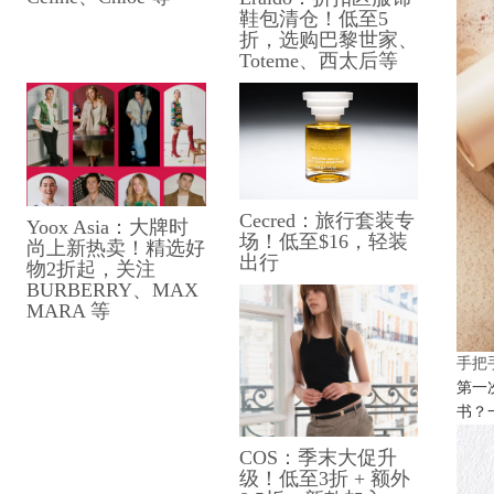
鞋包清仓！低至5
折，选购巴黎世家、
Toteme、西太后等
Cecred：旅行套装专
Yoox Asia：大牌时
场！低至$16，轻装
尚上新热卖！精选好
出行
物2折起，关注
BURBERRY、MAX
MARA 等
手把
第一
书？
COS：季末大促升
级！低至3折 + 额外