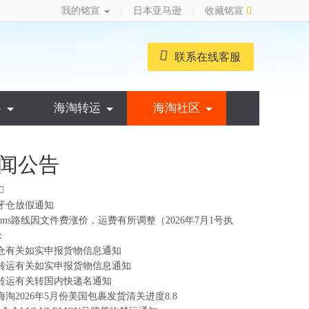
我的铭宣
日本亚马逊
收藏铭宣
|
|
联系在线客服
略
海淘转运
海淘社区
闻公告
牙仓放假通知
ems路线因文件费涨价，运费有所调整（2026年7月1号执
：
仓有关如实申报货物信息通知
转运有关如实申报货物信息通知
转运有关转国内快递名通知
海淘2026年5月份美国包裹发货清关进度8.8