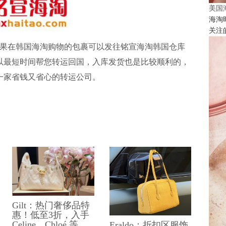
美国
海淘
关注
果在韩国海淘购物的包裹可以发往
铭宣海淘
韩国仓库
以最短时间帮您转运回国，入库发货也是比较顺利的，
一家省钱又省心的
转运公司
。
Gilt：热门奢侈品特
惠！低至3折，入手
Celine、Chloé 等
Eraldo：折扣区服饰