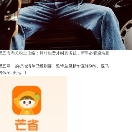
25黑五海淘关税全攻略：算对税费才叫真省钱，新手必看避坑指
25黑五网一的折扣清单已经刷屏，雅诗兰黛精华直降50%、亚马
低至2美元、i..