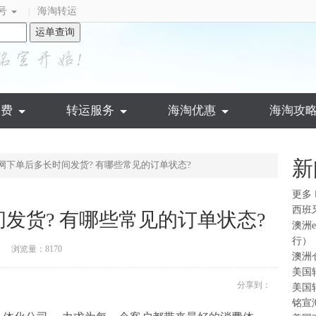
号
海淘转运
|
运单查询
运费
转运服务
海淘优惠
海淘攻
新
官网下单后多长时间发货? 有哪些常见的订单状态?
更多
西班
间发货? 有哪些常见的订单状态?
澳洲
行）
浏览量：8170
澳洲
美国
分享到：
美国
铭宣