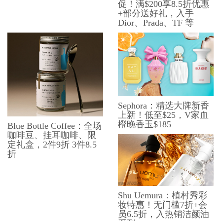
促！满$200享8.5折优惠
+部分送好礼，入手
Dior、Prada、TF 等
Sephora：精选大牌新香
上新！低至$25，V家血
橙晚香玉$185
Blue Bottle Coffee：全场
咖啡豆、挂耳咖啡、限
定礼盒，2件9折 3件8.5
折
Shu Uemura：植村秀彩
妆特惠！无门槛7折+会
员6.5折，入热销洁颜油