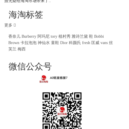
措无疑给海淘市场带来了..
海淘标签
更多
香奈儿
Burberry
阿玛尼
tory
植村秀
雅诗兰黛
鞋
Bobbi
Brown
卡拉泡泡
神仙水
童鞋
Dior
科颜氏
fresh
匡威
vans
丝
芙兰
梅西
微信公众号