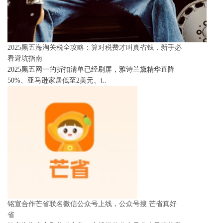
2025黑五海淘关税全攻略：算对税费才叫真省钱，新手必
看避坑指南
2025黑五网一的折扣清单已经刷屏，雅诗兰黛精华直降
50%、亚马逊家居低至2美元、i..
铭宣合作芒省联名微信公众号上线，公众号搜 芒省真好
省