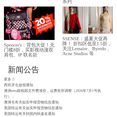
系列
SSENSE：盛夏大促再
降！ 折扣区低至1.5折，
Spencer's：背包大促！无
关注Lemaire、Byredo 、
门槛8折，买影视动漫双
Acne Studios 等
肩包、​​IP 联名款
新闻公告
更多
西班牙仓放假通知
澳洲ems路线因文件费涨价，运费有所调整（2026年7月1号执
行）：
澳洲仓有关如实申报货物信息通知
美国转运有关如实申报货物信息通知
美国转运有关转国内快递名通知