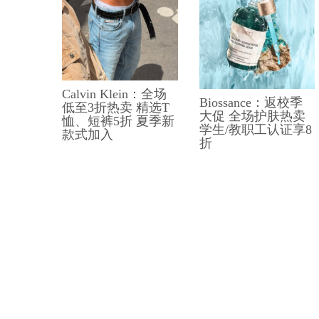
Calvin Klein：全场
Biossance：返校季
低至3折热卖 精选T
大促 全场护肤热卖
恤、短裤5折 夏季新
学生/教职工认证享8
款式加入
折