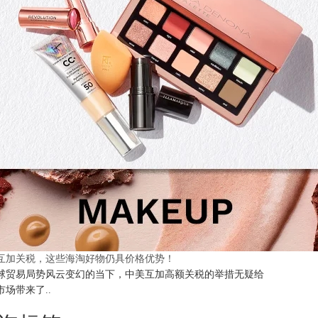
互加关税，这些海淘好物仍具价格优势！
球贸易局势风云变幻的当下，中美互加高额关税的举措无疑给
市场带来了..