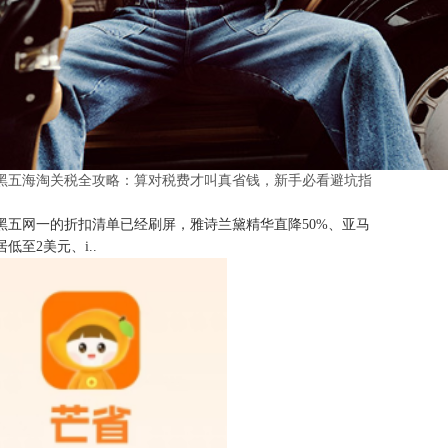
25黑五海淘关税全攻略：算对税费才叫真省钱，新手必看避坑指
25黑五网一的折扣清单已经刷屏，雅诗兰黛精华直降50%、亚马
低至2美元、i..