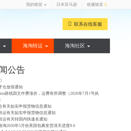
我的铭宣
日本亚马逊
收藏铭宣
|
|
联系在线客服
略
海淘转运
海淘社区
闻公告
牙仓放假通知
ems路线因文件费涨价，运费有所调整（2026年7月1号执
：
仓有关如实申报货物信息通知
转运有关如实申报货物信息通知
转运有关转国内快递名通知
海淘2026年5月份美国包裹发货清关进度8.6