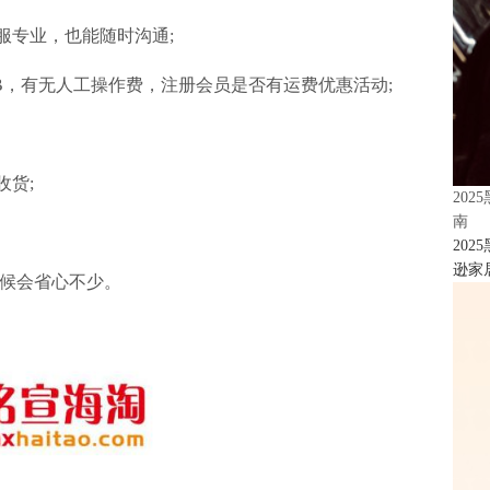
服专业，也能随时沟通;
MB，有无人工操作费，注册会员是否有运费优惠活动;
收货;
20
南
20
逊家居
候会省心不少。