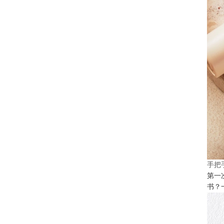
手把
第一
书？