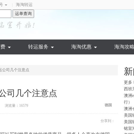
号
海淘转运
|
运单查询
运费
转运服务
海淘优惠
海淘攻
新
运公司几个注意点
更多
西班
公司几个注意点
澳洲
行）
德国
浏览量：16579
澳洲
美国
分享到：
美国
铭宣