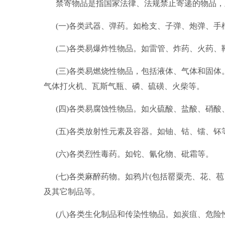
禁寄物品是指国家法律、法规禁止寄递的物品，
(一)各类武器、弹药。如枪支、子弹、炮弹、手
(二)各类易爆炸性物品。如雷管、炸药、火药、
(三)各类易燃烧性物品，包括液体、气体和固
气体打火机、瓦斯气瓶、磷、硫磺、火柴等。
(四)各类易腐蚀性物品。如火硫酸、盐酸、硝
(五)各类放射性元素及容器。如铀、钴、镭、钚
(六)各类烈性毒药。如铊、氰化物、砒霜等。
(七)各类麻醉药物。如鸦片(包括罂粟壳、花、
及其它制品等。
(八)各类生化制品和传染性物品。如炭疽、危