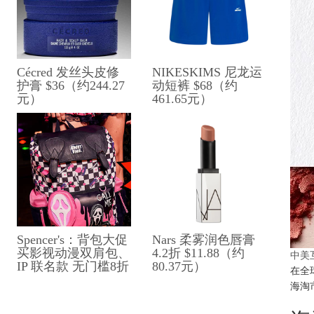
Cécred 发丝头皮修
NIKESKIMS 尼龙运
护膏 $36（约244.27
动短裤 $68（约
元）
461.65元）
Spencer's：背包大促
Nars 柔雾润色唇膏
买影视动漫双肩包、​​
4.2折 $11.88（约
中美
IP 联名款 无门槛8折
80.37元）
在全
海淘