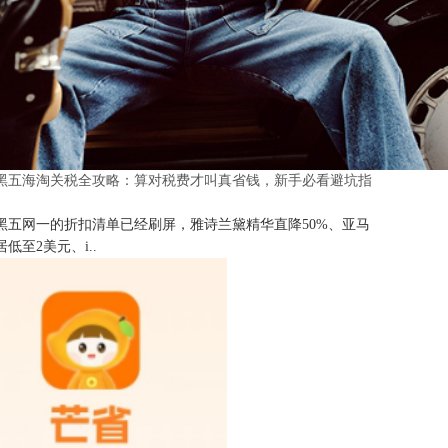
25黑五海淘关税全攻略：算对税费才叫真省钱，新手必看避坑指
25黑五网一的折扣清单已经刷屏，雅诗兰黛精华直降50%、亚马
低至2美元、i..