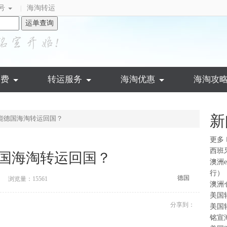
号
海淘转运
|
运单查询
运费
转运服务
海淘优惠
海淘攻
新
能德国海淘转运回国？
更多
西班
国海淘转运回国？
澳洲
行）
德国
浏览量：15561
澳洲
美国
分享到：
美国
铭宣