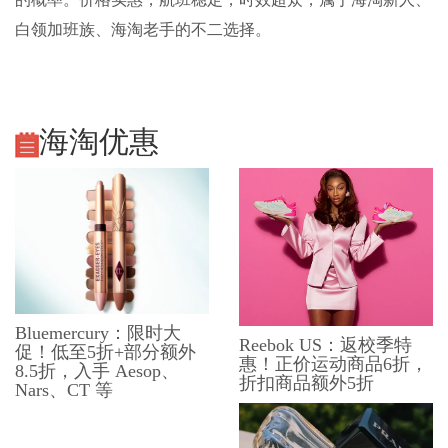
白领加班族、海淘老手的不二选择。
海淘优惠
Bluemercury：限时大
Reebok US：返校季特
促！低至5折+部分额外
惠！正价运动商品6折，
8.5折，入手 Aesop、
折扣商品额外5折
Nars、CT 等