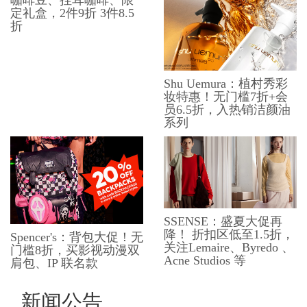
定礼盒，2件9折 3件8.5
折
Shu Uemura：植村秀彩
妆特惠！无门槛7折+会
员6.5折，入热销洁颜油
系列
SSENSE：盛夏大促再
降！ 折扣区低至1.5折，
Spencer's：背包大促！无
关注Lemaire、Byredo 、
门槛8折，买影视动漫双
Acne Studios 等
肩包、​​IP 联名款
新闻公告