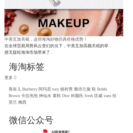
中美互加关税，这些海淘好物仍具价格优势！
在全球贸易局势风云变幻的当下，中美互加高额关税的举
措无疑给海淘市场带来了..
海淘标签
更多
香奈儿
Burberry
阿玛尼
tory
植村秀
雅诗兰黛
鞋
Bobbi
Brown
卡拉泡泡
神仙水
童鞋
Dior
科颜氏
fresh
匡威
vans
丝
芙兰
梅西
微信公众号