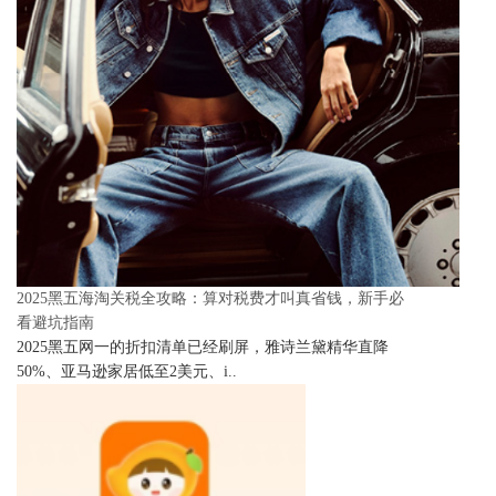
2025黑五海淘关税全攻略：算对税费才叫真省钱，新手必
看避坑指南
2025黑五网一的折扣清单已经刷屏，雅诗兰黛精华直降
50%、亚马逊家居低至2美元、i..