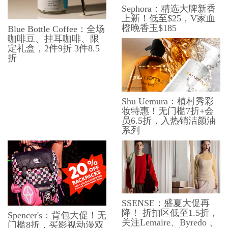
Sephora：精选大牌新香
上新！低至$25，V家血
橙晚香玉$185
Blue Bottle Coffee：全场
咖啡豆、挂耳咖啡、限
定礼盒，2件9折 3件8.5
折
Shu Uemura：植村秀彩
妆特惠！无门槛7折+会
员6.5折，入热销洁颜油
系列
SSENSE：盛夏大促再
降！ 折扣区低至1.5折，
Spencer's：背包大促！无
关注Lemaire、Byredo 、
门槛8折，买影视动漫双