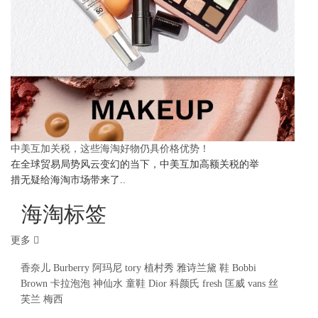
中美互加关税，这些海淘好物仍具价格优势！
在全球贸易局势风云变幻的当下，中美互加高额关税的举
措无疑给海淘市场带来了..
海淘标签
更多
香奈儿
Burberry
阿玛尼
tory
植村秀
雅诗兰黛
鞋
Bobbi
Brown
卡拉泡泡
神仙水
童鞋
Dior
科颜氏
fresh
匡威
vans
丝
芙兰
梅西