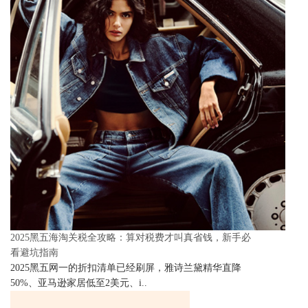
2025黑五海淘关税全攻略：算对税费才叫真省钱，新手必
看避坑指南
2025黑五网一的折扣清单已经刷屏，雅诗兰黛精华直降
50%、亚马逊家居低至2美元、i..