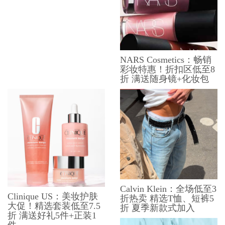
NARS Cosmetics：畅销
彩妆特惠！折扣区低至8
折 满送随身镜+化妆包
Calvin Klein：全场低至3
Clinique US：美妆护肤
折热卖 精选T恤、短裤5
大促！精选套装低至7.5
折 夏季新款式加入
折 满送好礼5件+正装1