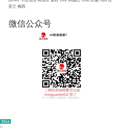
Brown
卡拉泡泡
神仙水
童鞋
Dior
科颜氏
fresh
匡威
vans
丝
芙兰
梅西
微信公众号
51La
