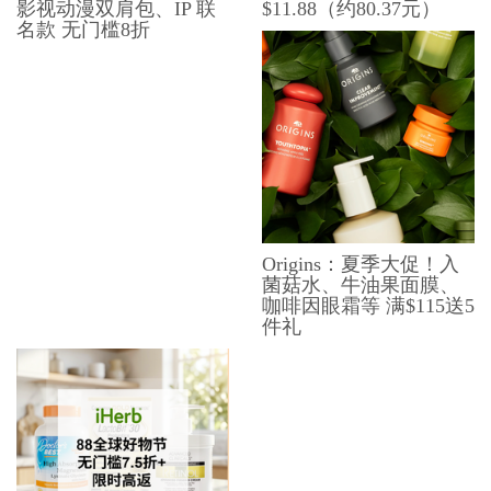
影视动漫双肩包、​​IP 联
$11.88（约80.37元）
名款 无门槛8折
Origins：夏季大促！入
菌菇水、牛油果面膜、
咖啡因眼霜等 满$115送5
件礼