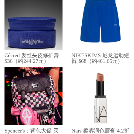
Cécred 发丝头皮修护膏
NIKESKIMS 尼龙运动短
$36（约244.27元）
裤 $68（约461.65元）
Spencer's：背包大促 买
Nars 柔雾润色唇膏 4.2折