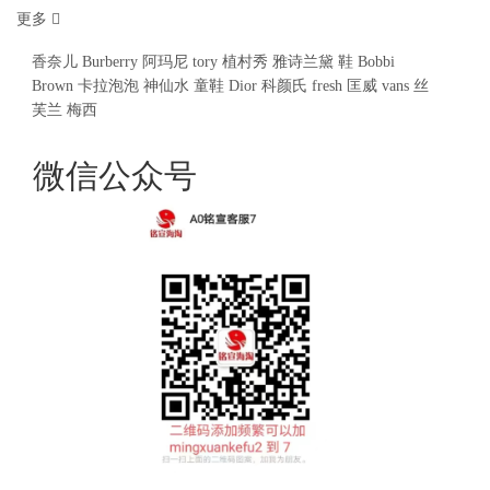
更多
香奈儿
Burberry
阿玛尼
tory
植村秀
雅诗兰黛
鞋
Bobbi
Brown
卡拉泡泡
神仙水
童鞋
Dior
科颜氏
fresh
匡威
vans
丝
芙兰
梅西
微信公众号