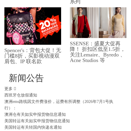
系列
SSENSE：盛夏大促再
降！ 折扣区低至1.5折，
Spencer's：背包大促！无
关注Lemaire、Byredo 、
门槛8折，买影视动漫双
Acne Studios 等
肩包、​​IP 联名款
新闻公告
更多
西班牙仓放假通知
澳洲ems路线因文件费涨价，运费有所调整（2026年7月1号执
行）：
澳洲仓有关如实申报货物信息通知
美国转运有关如实申报货物信息通知
美国转运有关转国内快递名通知