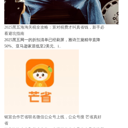
2025黑五海淘关税全攻略：算对税费才叫真省钱，新手必
看避坑指南
2025黑五网一的折扣清单已经刷屏，雅诗兰黛精华直降
50%、亚马逊家居低至2美元、i..
铭宣合作芒省联名微信公众号上线，公众号搜 芒省真好
省