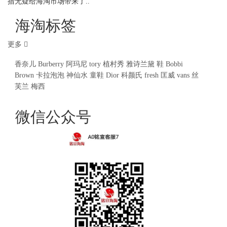
措无疑给海淘市场带来了..
海淘标签
更多
香奈儿
Burberry
阿玛尼
tory
植村秀
雅诗兰黛
鞋
Bobbi
Brown
卡拉泡泡
神仙水
童鞋
Dior
科颜氏
fresh
匡威
vans
丝
芙兰
梅西
微信公众号