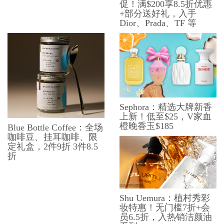
促！满$200享8.5折优惠
+部分送好礼，入手
Dior、Prada、TF 等
Sephora：精选大牌新香
上新！低至$25，V家血
橙晚香玉$185
Blue Bottle Coffee：全场
咖啡豆、挂耳咖啡、限
定礼盒，2件9折 3件8.5
折
Shu Uemura：植村秀彩
妆特惠！无门槛7折+会
员6.5折，入热销洁颜油