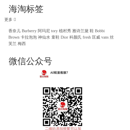
海淘标签
更多
香奈儿
Burberry
阿玛尼
tory
植村秀
雅诗兰黛
鞋
Bobbi
Brown
卡拉泡泡
神仙水
童鞋
Dior
科颜氏
fresh
匡威
vans
丝
芙兰
梅西
微信公众号