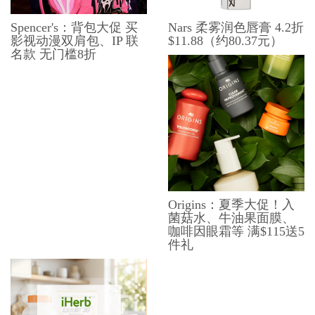
Spencer's：背包大促 买
Nars 柔雾润色唇膏 4.2折
影视动漫双肩包、​​IP 联
$11.88（约80.37元）
名款 无门槛8折
Origins：夏季大促！入
菌菇水、牛油果面膜、
咖啡因眼霜等 满$115送5
件礼