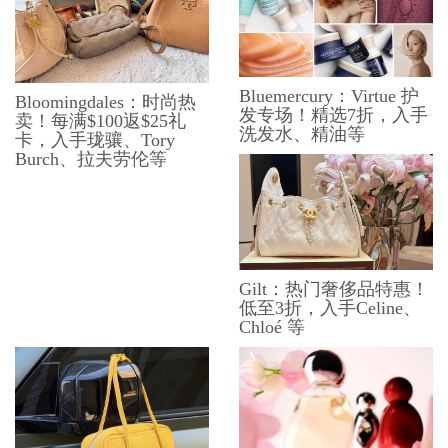
Bluemercury：Virtue 护
Bloomingdales：时尚热
发专场！精选7折，入手
卖！每满$100返$25礼
洗发水、精油等
卡，入手珑骧、Tory
Burch、拉夫劳伦等
Gilt：热门奢侈品特惠！
低至3折，入手Celine、
Chloé 等