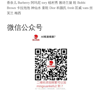
香奈儿
Burberry
阿玛尼
tory
植村秀
雅诗兰黛
鞋
Bobbi
Brown
卡拉泡泡
神仙水
童鞋
Dior
科颜氏
fresh
匡威
vans
丝
芙兰
梅西
微信公众号