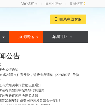
我的铭宣
日本亚马逊
收藏铭宣
|
|
联系在线客服
略
海淘转运
海淘社区
闻公告
牙仓放假通知
ems路线因文件费涨价，运费有所调整（2026年7月1号执
：
仓有关如实申报货物信息通知
转运有关如实申报货物信息通知
转运有关转国内快递名通知
海淘2026年5月份美国包裹发货清关进度8.6