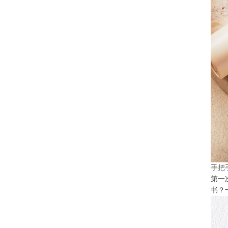
手把
第一
书？