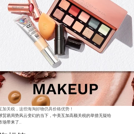
互加关税，这些海淘好物仍具价格优势！
球贸易局势风云变幻的当下，中美互加高额关税的举措无疑给
市场带来了..