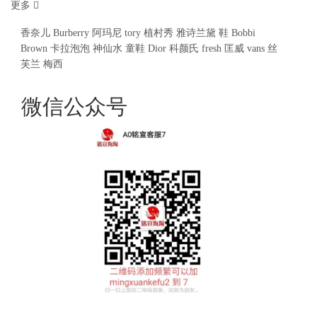
更多
香奈儿
Burberry
阿玛尼
tory
植村秀
雅诗兰黛
鞋
Bobbi
Brown
卡拉泡泡
神仙水
童鞋
Dior
科颜氏
fresh
匡威
vans
丝
芙兰
梅西
微信公众号