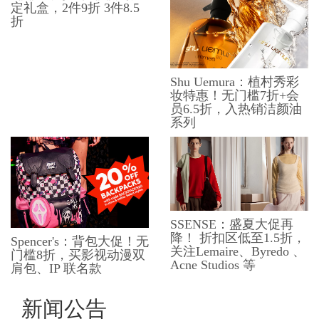
定礼盒，2件9折 3件8.5
折
Shu Uemura：植村秀彩
妆特惠！无门槛7折+会
员6.5折，入热销洁颜油
系列
SSENSE：盛夏大促再
降！ 折扣区低至1.5折，
Spencer's：背包大促！无
关注Lemaire、Byredo 、
门槛8折，买影视动漫双
Acne Studios 等
肩包、​​IP 联名款
新闻公告