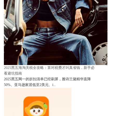
2025黑五海淘关税全攻略：算对税费才叫真省钱，新手必
看避坑指南
2025黑五网一的折扣清单已经刷屏，雅诗兰黛精华直降
50%、亚马逊家居低至2美元、i..