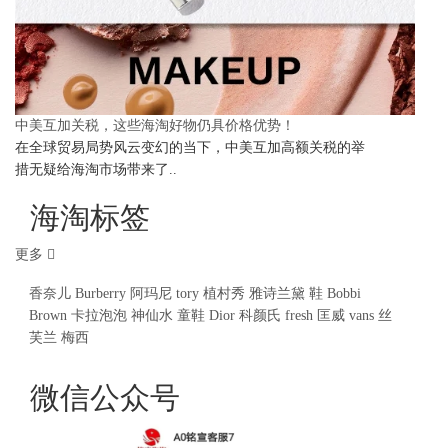
中美互加关税，这些海淘好物仍具价格优势！
在全球贸易局势风云变幻的当下，中美互加高额关税的举
措无疑给海淘市场带来了..
海淘标签
更多
香奈儿
Burberry
阿玛尼
tory
植村秀
雅诗兰黛
鞋
Bobbi
Brown
卡拉泡泡
神仙水
童鞋
Dior
科颜氏
fresh
匡威
vans
丝
芙兰
梅西
微信公众号