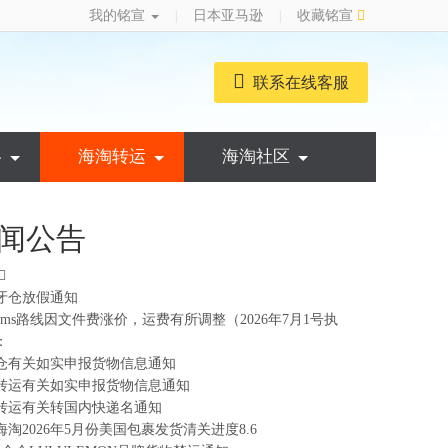
我的铭宣
日本亚马逊
收藏铭宣
|
|
联系在线客服
略
海淘转运
海淘社区
闻公告
牙仓放假通知
ems路线因文件费涨价，运费有所调整（2026年7月1号执
：
仓有关如实申报货物信息通知
转运有关如实申报货物信息通知
转运有关转国内快递名通知
海淘2026年5月份美国包裹发货清关进度8.6