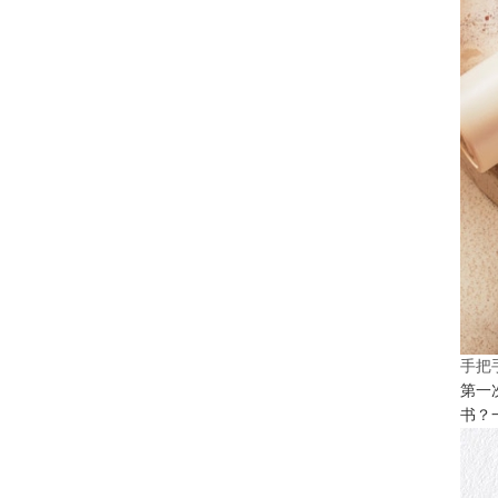
手把
第一
书？