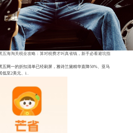
25黑五海淘关税全攻略：算对税费才叫真省钱，新手必看避坑指
25黑五网一的折扣清单已经刷屏，雅诗兰黛精华直降50%、亚马
低至2美元、i..