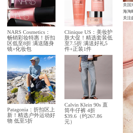
美国
海淘
关注
NARS Cosmetics：
Clinique US：美妆护
畅销彩妆特惠！折扣
肤大促！精选套装低
区低至8折 满送随身
至7.5折 满送好礼5
镜+化妆包
件+正装1件
Calvin Klein 90s 直
Patagonia：折扣区上
筒牛仔裤 4折
新！精选户外运动好
$39.6（约267.86
物 低至5折
元）