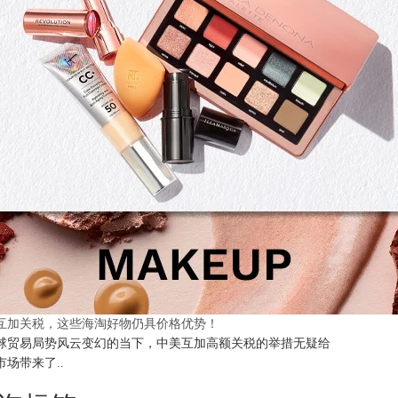
互加关税，这些海淘好物仍具价格优势！
球贸易局势风云变幻的当下，中美互加高额关税的举措无疑给
市场带来了..