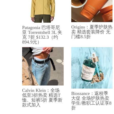
Origins：夏季护肤热
Patagonia 巴塔哥尼
卖 精选套装降价 无
亚 Torrentshell 3L 夹
门槛8.5折
克 7折 $132.3（约
894.9元）
Calvin Klein：全场
Biossance：返校季
低至3折热卖 精选T
大促 全场护肤热卖
恤、短裤5折 夏季新
学生/教职工认证享8
款式加入
折