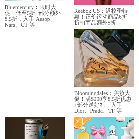
Bluemercury：限时大
Reebok US：返校季特
促！低至5折+部分额外
惠！正价运动商品6折，
8.5折，入手 Aesop、
折扣商品额外5折
Nars、CT 等
Bloomingdales：美妆大
促！满$200享8.5折优惠
+部分送好礼，入手
Dior、Prada、TF 等