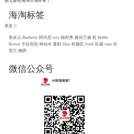
措无疑给海淘市场带来了..
海淘标签
更多
香奈儿
Burberry
阿玛尼
tory
植村秀
雅诗兰黛
鞋
Bobbi
Brown
卡拉泡泡
神仙水
童鞋
Dior
科颜氏
fresh
匡威
vans
丝
芙兰
梅西
微信公众号