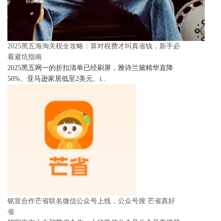
2025黑五海淘关税全攻略：算对税费才叫真省钱，新手必
看避坑指南
2025黑五网一的折扣清单已经刷屏，雅诗兰黛精华直降
50%、亚马逊家居低至2美元、i..
铭宣合作芒省联名微信公众号上线，公众号搜 芒省真好
省