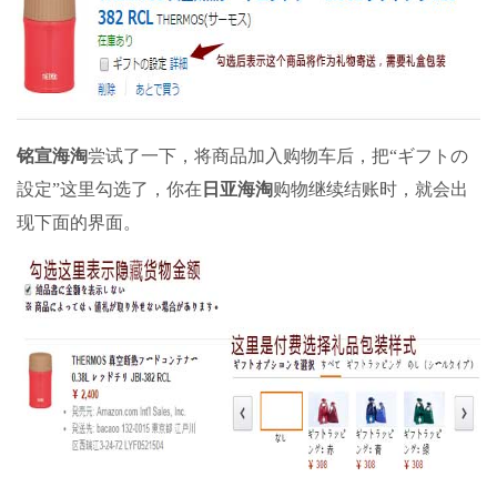
铭宣海淘
尝试了一下，将商品加入购物车后，把“ギフトの
設定”这里勾选了，你在
日亚海淘
购物继续结账时，就会出
现下面的界面。