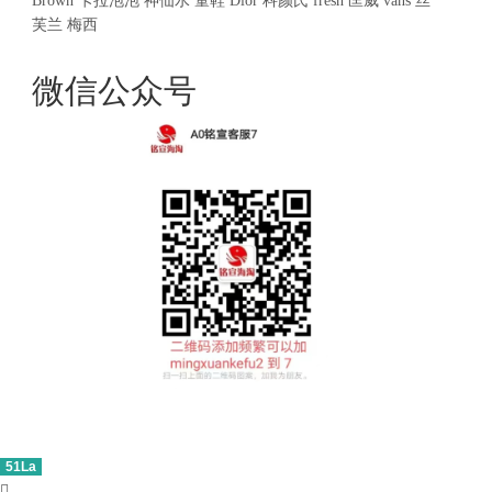
Brown
卡拉泡泡
神仙水
童鞋
Dior
科颜氏
fresh
匡威
vans
丝
芙兰
梅西
微信公众号
51La
