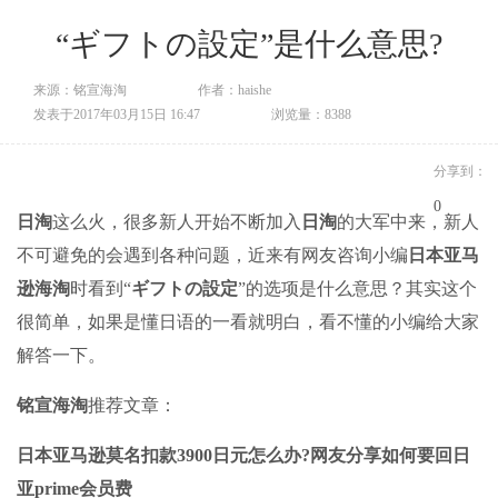
“ギフトの設定”是什么意思?
来源：铭宣海淘
作者：haishe
发表于2017年03月15日 16:47
浏览量：8388
分享到：
0
日淘
这么火，很多新人开始不断加入
日淘
的大军中来，新人
不可避免的会遇到各种问题，近来有网友咨询小编
日本亚马
逊
海淘
时看到“
ギフトの設定
”的选项是什么意思？其实这个
很简单，如果是懂日语的一看就明白，看不懂的小编给大家
解答一下。
铭宣海淘
推荐文章：
日本亚马逊
莫名扣款3900日元怎么办?网友分享如何要回日
亚prime会员费