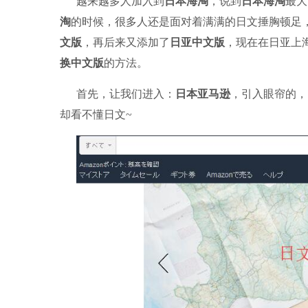
越来越多人加入到
日本海淘
，说到
日本海淘
最大
淘
的时候，很多人还是面对着满满的日文捶胸顿足
文版
，再后来又添加了
日亚中文版
，现在在日亚上
换中文版
的方法。
首先，让我们进入：
日本亚马逊
，引入眼帘的，
却看不懂日文~