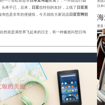
的一个去处那是非
日本亚马逊
莫属了，一开始流行
日
美国
日本
，头疼不已，后来，
日亚
也特别的友好，上线了
日亚英
海淘也是非常的便捷啦，今天就给大家说说
日亚官网切
海
更多
自然就是满世界飞起来的日文，有一种尴尬叫想日淘