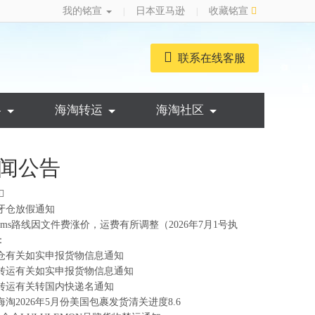
我的铭宣
日本亚马逊
收藏铭宣
|
|
联系在线客服
略
海淘转运
海淘社区
闻公告
牙仓放假通知
ems路线因文件费涨价，运费有所调整（2026年7月1号执
：
仓有关如实申报货物信息通知
转运有关如实申报货物信息通知
转运有关转国内快递名通知
海淘2026年5月份美国包裹发货清关进度8.6