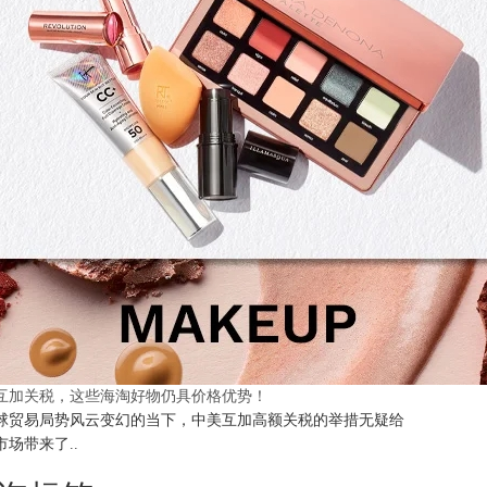
互加关税，这些海淘好物仍具价格优势！
球贸易局势风云变幻的当下，中美互加高额关税的举措无疑给
市场带来了..