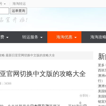
号
海淘转运
|
运单查询
运费
转运服务
海淘优惠
海淘攻
新
攻略:最新日亚官网切换中文版的攻略大全
更多
西班
日亚官网切换中文版的攻略大全
澳洲
行）
：34366
澳洲
美国
分享到：
美国
铭宣
0