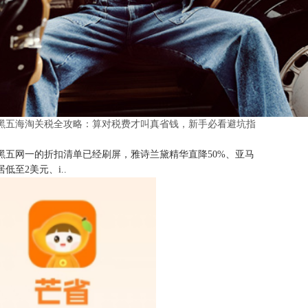
25黑五海淘关税全攻略：算对税费才叫真省钱，新手必看避坑指
25黑五网一的折扣清单已经刷屏，雅诗兰黛精华直降50%、亚马
低至2美元、i..