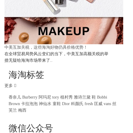
中美互加关税，这些海淘好物仍具价格优势！
在全球贸易局势风云变幻的当下，中美互加高额关税的举
措无疑给海淘市场带来了..
海淘标签
更多
香奈儿
Burberry
阿玛尼
tory
植村秀
雅诗兰黛
鞋
Bobbi
Brown
卡拉泡泡
神仙水
童鞋
Dior
科颜氏
fresh
匡威
vans
丝
芙兰
梅西
微信公众号