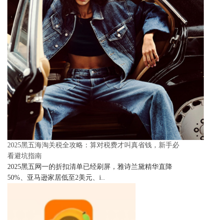
2025黑五海淘关税全攻略：算对税费才叫真省钱，新手必
看避坑指南
2025黑五网一的折扣清单已经刷屏，雅诗兰黛精华直降
50%、亚马逊家居低至2美元、i..