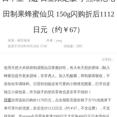
田制果蜂蜜仙贝 150g闪购折后1112
日元（约￥67）
来源：铭宣海淘
作者：yang
发表于2018年09月28日 15:06
浏览量：2991
分享到：
使用天然大米烘焙制成呃仙贝香脆好吃，有大米天然的香味，加入
0
蜂蜜后提升更多甜味，非常诱人。加入乳酸菌，帮助肠胃吸收，不
添加化学调味料。日亚特别版还有可爱的小熊维尼图案，打开后是
独立小袋包装，作为孩子的垫饥零食也是非常不错的！
日亚
自营该款闪购价1170日元，点击领取页面价格下方5%优惠券下
单可享95折优惠，折后实付1112日元（约￥67，不含运费），不支
持直邮，非prime会员需凑单满2000日元才可免400日元日本境内运