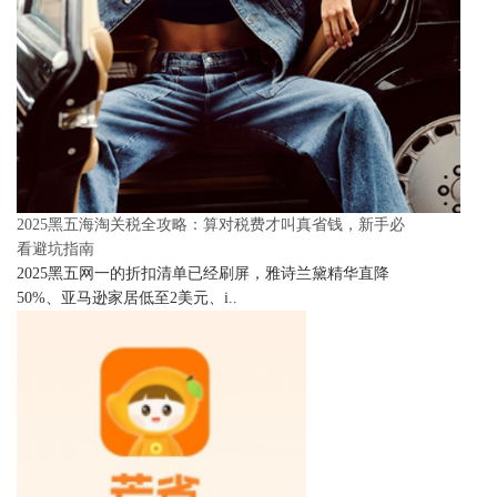
2025黑五海淘关税全攻略：算对税费才叫真省钱，新手必
看避坑指南
2025黑五网一的折扣清单已经刷屏，雅诗兰黛精华直降
50%、亚马逊家居低至2美元、i..