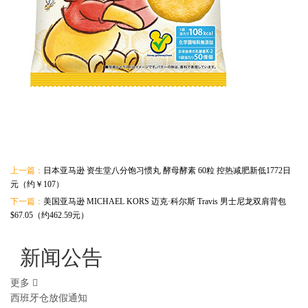
上一篇：
日本亚马逊 资生堂八分饱习惯丸 酵母酵素 60粒 控热减肥新低1772日
元（约￥107）
下一篇：
美国亚马逊 MICHAEL KORS 迈克·科尔斯 Travis 男士尼龙双肩背包
$67.05（约462.59元）
新闻公告
更多
西班牙仓放假通知