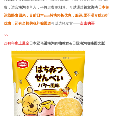
费，适合
海淘
凑单入，平摊运费更划算。可以通过
铭宣海淘
日本转
运
线路发回来，目前日本ems特快96折优惠，船运/尿不湿专线95折
优惠，还有全额关税补贴渠道
可以选择发货——
点击购买
>>
2018年史上最全
日本亚马逊
海淘购物教程&日亚
海淘攻略
图文版