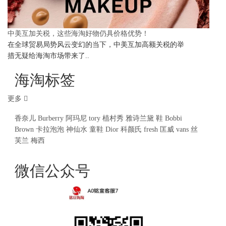
中美互加关税，这些海淘好物仍具价格优势！
在全球贸易局势风云变幻的当下，中美互加高额关税的举
措无疑给海淘市场带来了..
海淘标签
更多
香奈儿
Burberry
阿玛尼
tory
植村秀
雅诗兰黛
鞋
Bobbi
Brown
卡拉泡泡
神仙水
童鞋
Dior
科颜氏
fresh
匡威
vans
丝
芙兰
梅西
微信公众号