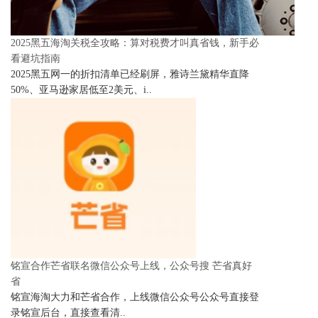
2025黑五海淘关税全攻略：算对税费才叫真省钱，新手必
看避坑指南
2025黑五网一的折扣清单已经刷屏，雅诗兰黛精华直降
50%、亚马逊家居低至2美元、i..
铭宣合作芒省联名微信公众号上线，公众号搜 芒省真好
省
铭宣海淘大力和芒省合作，上线微信公众号公众号直接登
录铭宣后台，直接查看清..