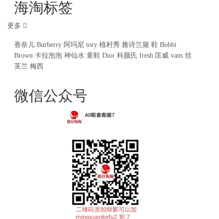
海淘标签
更多
香奈儿
Burberry
阿玛尼
tory
植村秀
雅诗兰黛
鞋
Bobbi
Brown
卡拉泡泡
神仙水
童鞋
Dior
科颜氏
fresh
匡威
vans
丝
芙兰
梅西
微信公众号