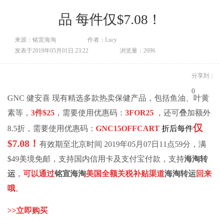
品 每件仅$7.08！
来源：铭宣海淘
作者：Lucy
发表于2019年05月01日 23:22
浏览量：2696
分享到：
0
GNC 健安喜 现有精选多款热卖保健产品，包括鱼油、叶黄
素等，
3件$25
，需要使用优惠码：
3FOR25
，还可叠加额外
仅
8.5折，需要使用优惠码：
GNC15OFFCART
折后每件
$7.08！
有效期至北京时间 2019年05月07日11点59分，满
$49美境免邮，支持国内信用卡及支付宝付款，支持
海淘转
运
，
可以通过
铭宣海淘
美国全额关税补贴渠道
海淘转运
回来
哦
。
>>
立即购买