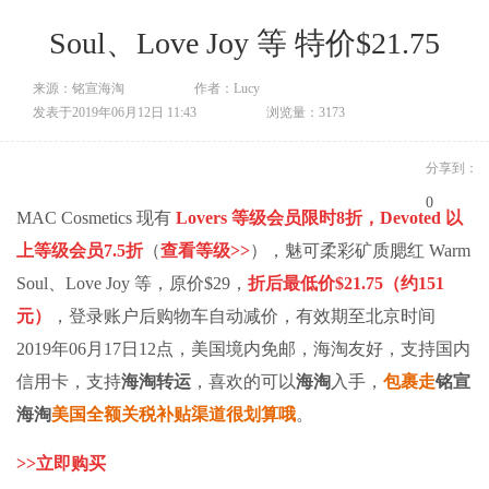
Soul、Love Joy 等 特价$21.75
来源：铭宣海淘
作者：Lucy
发表于2019年06月12日 11:43
浏览量：3173
分享到：
0
MAC Cosmetics 现有
Lovers 等级会员限时8折，Devoted 以
上等级会员7.5折
（
查看等级>>
），魅可柔彩矿质腮红 Warm
Soul、Love Joy 等，原价$29，
折后最低价$21.75（约151
元）
，登录账户后购物车自动减价，有效期至北京时间
2019年06月17日12点，美国境内免邮，海淘友好，支持国内
信用卡，支持
海淘转运
，喜欢的可以
海淘
入手，
包裹走
铭宣
海淘
美国全额关税补贴渠道很划算哦
。
>>
立即购买