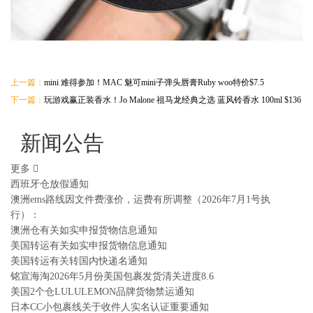
上一篇：
mini 难得参加！MAC 魅可mini子弹头唇膏Ruby woo特价$7.5
下一篇：
玩游戏赢正装香水！Jo Malone 祖马龙经典之选 蓝风铃香水 100ml $136
新闻公告
更多
西班牙仓放假通知
澳洲ems路线因文件费涨价，运费有所调整（2026年7月1号执
行）：
澳洲仓有关如实申报货物信息通知
美国转运有关如实申报货物信息通知
美国转运有关转国内快递名通知
铭宣海淘2026年5月份美国包裹发货清关进度8.6
美国2个仓LULULEMON品牌货物禁运通知
日本CC小包裹线关于收件人实名认证重要通知