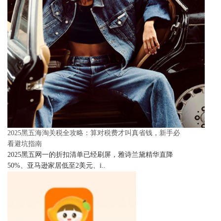
2025黑五海淘关税全攻略：算对税费才叫真省钱，新手必
看避坑指南
2025黑五网一的折扣清单已经刷屏，雅诗兰黛精华直降
50%、亚马逊家居低至2美元、i..