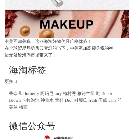
中美互加关税，这些海淘好物仍具价格优势！
在全球贸易局势风云变幻的当下，中美互加高额关税的举
措无疑给海淘市场带来了..
海淘标签
更多
香奈儿
Burberry
阿玛尼
tory
植村秀
雅诗兰黛
鞋
Bobbi
Brown
卡拉泡泡
神仙水
童鞋
Dior
科颜氏
fresh
匡威
vans
丝
芙兰
梅西
微信公众号