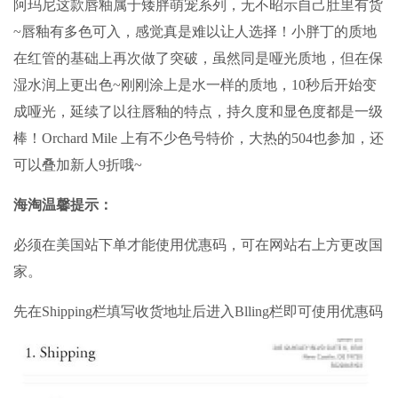
阿玛尼这款唇釉属于矮胖萌宠系列，无不昭示自己肚里有货
~唇釉有多色可入，感觉真是难以让人选择！小胖丁的质地
在红管的基础上再次做了突破，虽然同是哑光质地，但在保
湿水润上更出色~刚刚涂上是水一样的质地，10秒后开始变
成哑光，延续了以往唇釉的特点，持久度和显色度都是一级
棒！Orchard Mile 上有不少色号特价，大热的504也参加，还
可以叠加新人9折哦~
海淘温馨提示：
必须在美国站下单才能使用优惠码，可在网站右上方更改国
家。
先在Shipping栏填写收货地址后进入Blling栏即可使用优惠码