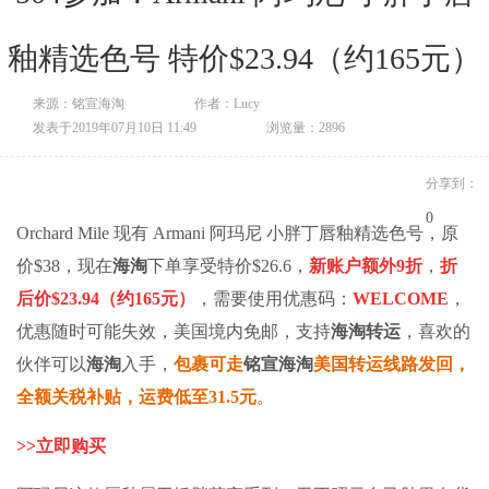
釉精选色号 特价$23.94（约165元）
来源：铭宣海淘
作者：Lucy
发表于2019年07月10日 11:49
浏览量：2896
分享到：
0
Orchard Mile 现有 Armani 阿玛尼 小胖丁唇釉精选色号，原
价$38，现在
海淘
下单享受特价$26.6，
新账户额外9折
，
折
后价$23.94（约165元）
，需要使用优惠码：
WELCOME
，
优惠随时可能失效，美国境内免邮，支持
海淘转运
，喜欢的
伙伴可以
海淘
入手，
包裹可走
铭宣海淘
美国转运线路发回，
全额关税补贴，运费低至31.5元
。
>>
立即
购
买