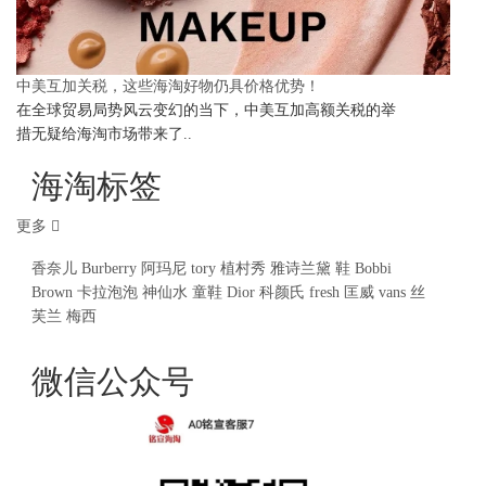
中美互加关税，这些海淘好物仍具价格优势！
在全球贸易局势风云变幻的当下，中美互加高额关税的举
措无疑给海淘市场带来了..
海淘标签
更多
香奈儿
Burberry
阿玛尼
tory
植村秀
雅诗兰黛
鞋
Bobbi
Brown
卡拉泡泡
神仙水
童鞋
Dior
科颜氏
fresh
匡威
vans
丝
芙兰
梅西
微信公众号