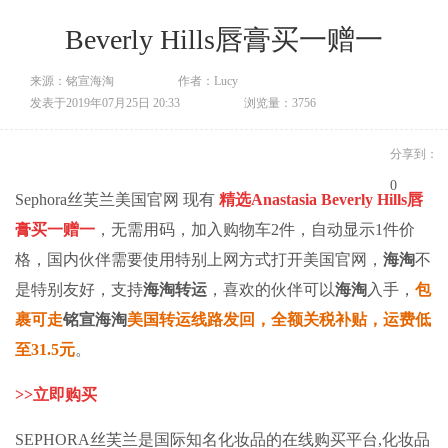
Beverly Hills唇膏买一赠一
来源：铭宣海淘
作者：Lucy
发表于2019年07月25日 20:33
浏览量：3756
分享到：
0
Sephora丝芙兰美国官网 现有
精选Anastasia Beverly Hills唇
膏买一赠一
，无需用码，加入购物车2件，自动显示1件价
格，国内伙伴需要使用特别上网方式打开美国官网，
海淘
不
是特别友好，支持
海淘转运
，喜欢的伙伴可以
海淘
入手，
包
裹可走
铭宣海淘
美国转运线路发回，全额关税补贴，运费低
至31.5元
。
>>
立即
购买
SEPHORA丝芙兰是国际知名化妆品的在线购买平台,化妆品