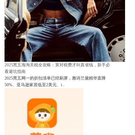
2025黑五海淘关税全攻略：算对税费才叫真省钱，新手必
看避坑指南
2025黑五网一的折扣清单已经刷屏，雅诗兰黛精华直降
50%、亚马逊家居低至2美元、i..