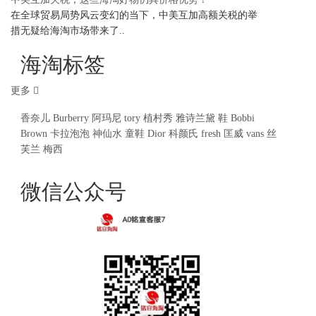
在全球贸易局势风云变幻的当下，中美互加高额关税的举
措无疑给海淘市场带来了..
海淘标签
更多
香奈儿
Burberry
阿玛尼
tory
植村秀
雅诗兰黛
鞋
Bobbi
Brown
卡拉泡泡
神仙水
童鞋
Dior
科颜氏
fresh
匡威
vans
丝
芙兰
梅西
微信公众号