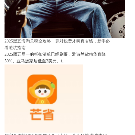
2025黑五海淘关税全攻略：算对税费才叫真省钱，新手必
看避坑指南
2025黑五网一的折扣清单已经刷屏，雅诗兰黛精华直降
50%、亚马逊家居低至2美元、i..