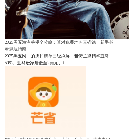
2025黑五海淘关税全攻略：算对税费才叫真省钱，新手必
看避坑指南
2025黑五网一的折扣清单已经刷屏，雅诗兰黛精华直降
50%、亚马逊家居低至2美元、i..