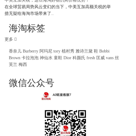
中美互加关税，这些海淘好物仍具价格优势！
在全球贸易局势风云变幻的当下，中美互加高额关税的举
措无疑给海淘市场带来了..
海淘标签
更多
香奈儿
Burberry
阿玛尼
tory
植村秀
雅诗兰黛
鞋
Bobbi
Brown
卡拉泡泡
神仙水
童鞋
Dior
科颜氏
fresh
匡威
vans
丝
芙兰
梅西
微信公众号