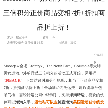
三倍积分正价商品变相7折+折扣商
品折上折！
来源：铭宣海淘
作者：Ida
发表于2019年08月01日 14:50
浏览量：3140
分享到：
0
Moosejaw全场 Arc'teryx、The North Face、Columbia等大牌
男女运动户外单品返三倍积分的活动正式开始，需用码
“
30BACK
”，下次结账时积分可抵现，相当于正价商品变相
7折，折扣商品折上折！全场满49刀免运费，建议凑单至包
邮门槛，需经
转运公司
中转到手，支持
海淘转运
，喜欢的伙
伴可以
海淘
入手，
运动鞋可以走
铭宣海淘
美国运动鞋专线发