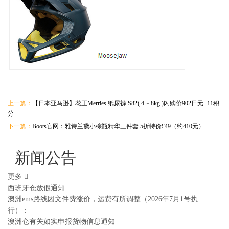
上一篇：
【日本亚马逊】花王Merries 纸尿裤 S82( 4 ~ 8kg )闪购价902日元+11积
分
下一篇：
Boots官网：雅诗兰黛小棕瓶精华三件套 5折特价£49（约410元）
新闻公告
更多
西班牙仓放假通知
澳洲ems路线因文件费涨价，运费有所调整（2026年7月1号执
行）：
澳洲仓有关如实申报货物信息通知