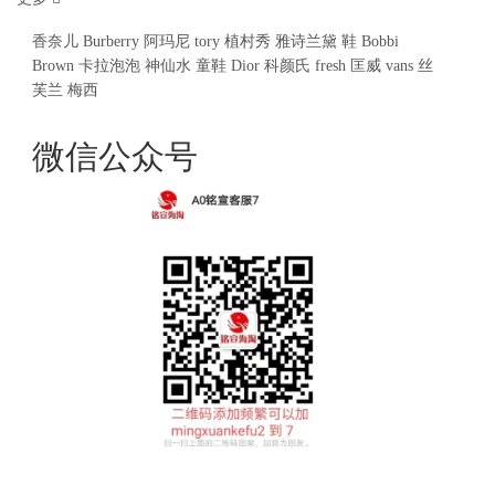
香奈儿
Burberry
阿玛尼
tory
植村秀
雅诗兰黛
鞋
Bobbi
Brown
卡拉泡泡
神仙水
童鞋
Dior
科颜氏
fresh
匡威
vans
丝
芙兰
梅西
微信公众号