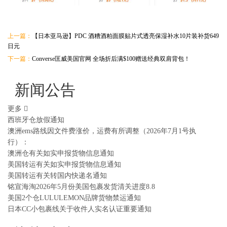
上一篇：
【日本亚马逊】PDC 酒糟酒粕面膜贴片式透亮保湿补水10片装补货649
日元
下一篇：
Converse匡威美国官网 全场折后满$100赠送经典双肩背包！
新闻公告
更多
西班牙仓放假通知
澳洲ems路线因文件费涨价，运费有所调整（2026年7月1号执
行）：
澳洲仓有关如实申报货物信息通知
美国转运有关如实申报货物信息通知
美国转运有关转国内快递名通知
铭宣海淘2026年5月份美国包裹发货清关进度8.8
美国2个仓LULULEMON品牌货物禁运通知
日本CC小包裹线关于收件人实名认证重要通知