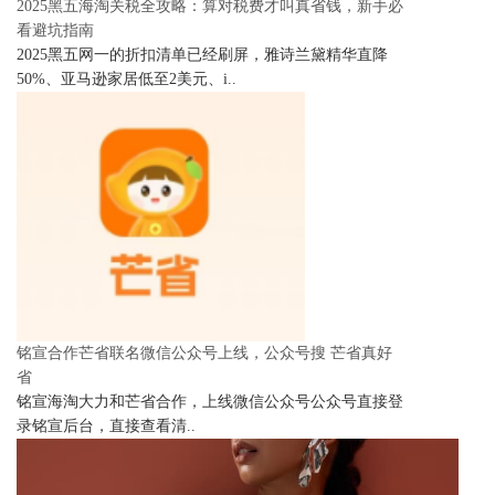
2025黑五海淘关税全攻略：算对税费才叫真省钱，新手必
看避坑指南
2025黑五网一的折扣清单已经刷屏，雅诗兰黛精华直降
50%、亚马逊家居低至2美元、i..
铭宣合作芒省联名微信公众号上线，公众号搜 芒省真好
省
铭宣海淘大力和芒省合作，上线微信公众号公众号直接登
录铭宣后台，直接查看清..