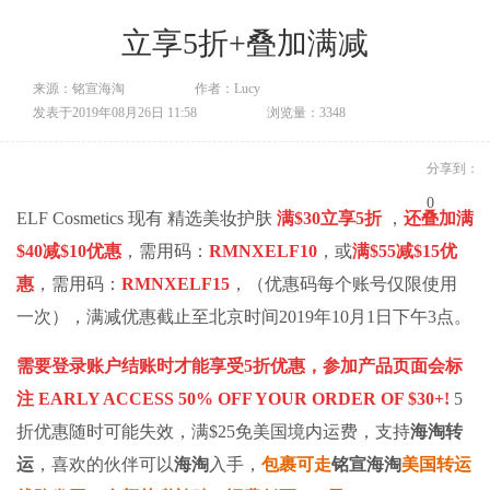
立享5折+叠加满减
来源：铭宣海淘
作者：Lucy
发表于2019年08月26日 11:58
浏览量：3348
分享到：
0
ELF Cosmetics 现有 精选美妆护肤
满$30立享5折
，
还叠加满
$40减$10优惠
，需用码：
RMNXELF10
，或
满$55减$15优
惠
，需用码：
RMNXELF15
，（优惠码每个账号仅限使用
一次），满减优惠截止至北京时间2019年10月1日下午3点。
需要登录账户结账时才能享受5折优惠，参加产品页面会标
注 EARLY ACCESS 50% OFF YOUR ORDER OF $30+!
5
折优惠随时可能失效，满$25免美国境内运费，
支持
海淘转
运
，喜欢的伙伴可以
海淘
入手，
包裹可走
铭宣海淘
美国转运