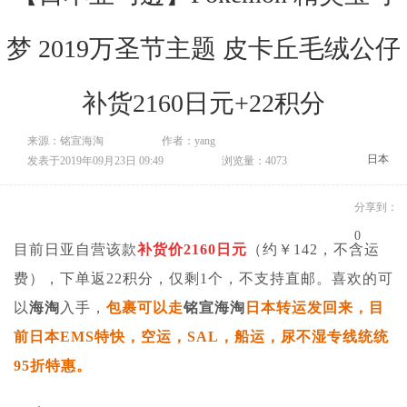
梦 2019万圣节主题 皮卡丘毛绒公仔
补货2160日元+22积分
来源：铭宣海淘
作者：yang
日本
发表于2019年09月23日 09:49
浏览量：4073
分享到：
0
目前日亚自营该款
补货价2160日元
（约￥142，不含运
费），下单返22积分，仅剩1个，不支持直邮。
喜欢的可
以
海淘
入手，
包裹可以走
铭宣海淘
日本转运发回来，目
前日本EMS特快，空运，SAL，船运，尿不湿专线统统
95折特惠。