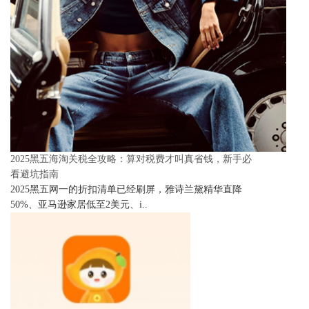
2025黑五海淘关税全攻略：算对税费才叫真省钱，新手必
看避坑指南
2025黑五网一的折扣清单已经刷屏，雅诗兰黛精华直降
50%、亚马逊家居低至2美元、i..