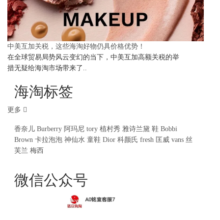
中美互加关税，这些海淘好物仍具价格优势！
在全球贸易局势风云变幻的当下，中美互加高额关税的举
措无疑给海淘市场带来了..
海淘标签
更多
香奈儿
Burberry
阿玛尼
tory
植村秀
雅诗兰黛
鞋
Bobbi
Brown
卡拉泡泡
神仙水
童鞋
Dior
科颜氏
fresh
匡威
vans
丝
芙兰
梅西
微信公众号