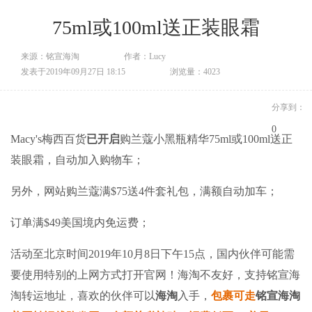
75ml或100ml送正装眼霜
来源：铭宣海淘
作者：Lucy
发表于2019年09月27日 18:15
浏览量：4023
分享到：
0
Macy's梅西百货
已开启
购兰蔻小黑瓶精华75ml或100ml送正
装眼霜，自动加入购物车；
另外，网站购兰蔻满$75送4件套礼包，满额自动加车；
订单满$49美国境内免运费；
活动至北京时间2019年10月8日下午15点，国内伙伴可能需
要使用特别的上网方式打开官网！海淘不友好，支持
铭宣海
淘
转运地址，喜欢的伙伴可以
海淘
入手，
包裹可走
铭宣海淘