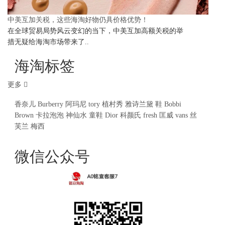
中美互加关税，这些海淘好物仍具价格优势！
在全球贸易局势风云变幻的当下，中美互加高额关税的举
措无疑给海淘市场带来了..
海淘标签
更多
香奈儿
Burberry
阿玛尼
tory
植村秀
雅诗兰黛
鞋
Bobbi
Brown
卡拉泡泡
神仙水
童鞋
Dior
科颜氏
fresh
匡威
vans
丝
芙兰
梅西
微信公众号