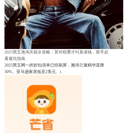
2025黑五海淘关税全攻略：算对税费才叫真省钱，新手必
看避坑指南
2025黑五网一的折扣清单已经刷屏，雅诗兰黛精华直降
50%、亚马逊家居低至2美元、i..