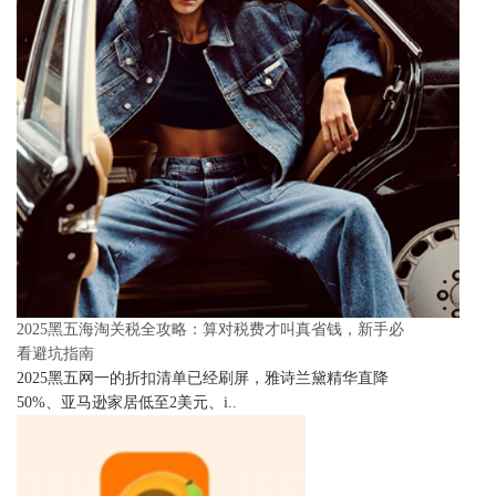
2025黑五海淘关税全攻略：算对税费才叫真省钱，新手必
看避坑指南
2025黑五网一的折扣清单已经刷屏，雅诗兰黛精华直降
50%、亚马逊家居低至2美元、i..