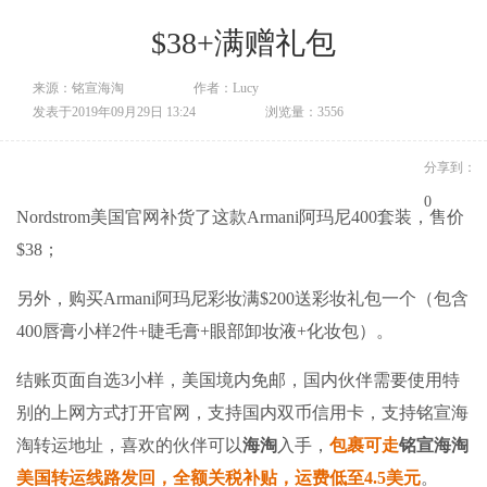
$38+满赠礼包
来源：铭宣海淘
作者：Lucy
发表于2019年09月29日 13:24
浏览量：3556
分享到：
0
Nordstrom美国官网补货了这款Armani阿玛尼400套装，售价
$38；
另外，购买Armani阿玛尼彩妆满$200送彩妆礼包一个（包含
400唇膏小样2件+睫毛膏+眼部卸妆液+化妆包）。
结账页面自选3小样，美国境内免邮，国内伙伴需要使用特
别的上网方式打开官网，支持国内双币信用卡，支持
铭宣海
淘
转运地址，喜欢的伙伴可以
海淘
入手，
包裹可走
铭宣海淘
美国转运线路发回，全额关税补贴，运费低至4.5美元
。