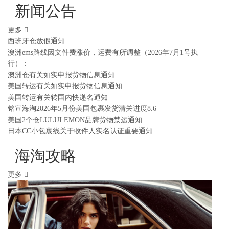
新闻公告
更多
西班牙仓放假通知
澳洲ems路线因文件费涨价，运费有所调整（2026年7月1号执
行）：
澳洲仓有关如实申报货物信息通知
美国转运有关如实申报货物信息通知
美国转运有关转国内快递名通知
铭宣海淘2026年5月份美国包裹发货清关进度8.6
美国2个仓LULULEMON品牌货物禁运通知
日本CC小包裹线关于收件人实名认证重要通知
海淘攻略
更多