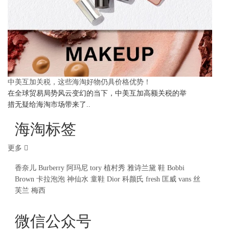
中美互加关税，这些海淘好物仍具价格优势！
在全球贸易局势风云变幻的当下，中美互加高额关税的举
措无疑给海淘市场带来了..
海淘标签
更多
香奈儿
Burberry
阿玛尼
tory
植村秀
雅诗兰黛
鞋
Bobbi
Brown
卡拉泡泡
神仙水
童鞋
Dior
科颜氏
fresh
匡威
vans
丝
芙兰
梅西
微信公众号