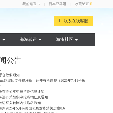
我的铭宣
日本亚马逊
收藏铭宣
|
|
联系在线客服
略
海淘转运
海淘社区
闻公告
牙仓放假通知
ems路线因文件费涨价，运费有所调整（2026年7月1号执
：
仓有关如实申报货物信息通知
转运有关如实申报货物信息通知
转运有关转国内快递名通知
海淘2026年5月份美国包裹发货清关进度8.6