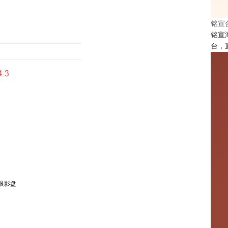
铭宣
铭宣
台，
量眼影盘