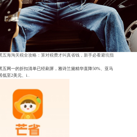
25黑五海淘关税全攻略：算对税费才叫真省钱，新手必看避坑指
25黑五网一的折扣清单已经刷屏，雅诗兰黛精华直降50%、亚马
低至2美元、i..