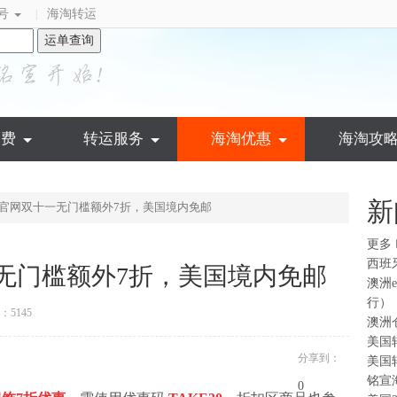
号
海淘转运
|
运单查询
运费
转运服务
海淘优惠
海淘攻
新
美国官网双十一无门槛额外7折，美国境内免邮
更多
西班
一无门槛额外7折，美国境内免邮
澳洲
行）
5145
澳洲
美国
分享到：
美国
铭宣
0