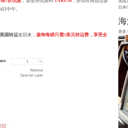
饰7折优惠
，需使用优惠码
TAKE30
，折扣区商品也参
美国
日本
14日中午。
海
更多
美国转运
发回来，
服饰每磅只需5美元转运费，享受全