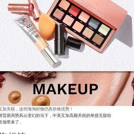
互加关税，这些海淘好物仍具价格优势！
球贸易局势风云变幻的当下，中美互加高额关税的举措无疑给
市场带来了..