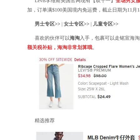
Levis李维斯美国官网现有【双十一】
全场男女服
加，订单满$100美国境内免运费，截止日期为11月
男士专区>>
|
女士专区>>
|
儿童专区>>
喜欢的伙伴可以
海淘
入手，包裹可以走
铭宣
海淘
额关税补贴，海淘非常划算哦
。
精选推荐