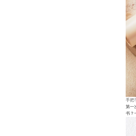
手把
第一
书？