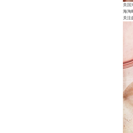
美国
海淘
关注