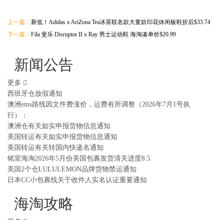
上一篇：
新低！Adidas x AriZona Tea冰茶联名款大童款印花休闲板鞋折后$33.74
下一篇：
Fila 斐乐 Disruptor II x Ray 男士运动鞋 海淘凑单价$20.99
新闻公告
更多
西班牙仓放假通知
澳洲ems路线因文件费涨价，运费有所调整（2026年7月1号执
行）：
澳洲仓有关如实申报货物信息通知
美国转运有关如实申报货物信息通知
美国转运有关转国内快递名通知
铭宣海淘2026年5月份美国包裹发货清关进度8.5
美国2个仓LULULEMON品牌货物禁运通知
日本CC小包裹线关于收件人实名认证重要通知
海淘攻略