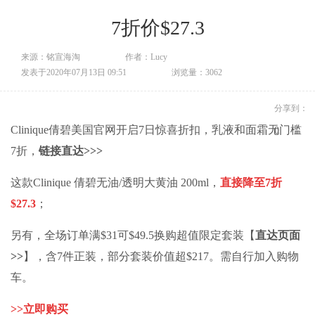
7折价$27.3
来源：铭宣海淘
作者：Lucy
发表于2020年07月13日 09:51
浏览量：3062
分享到：
Clinique倩碧美国官网开启7日惊喜折扣，乳液和面霜无门槛
0
7折，
链接直达>>>
这款Clinique 倩碧无油/透明大黄油 200ml，
直接降至7折
$27.3
；
另有，全场订单满$31可$49.5换购超值限定套装【
直达页面
>>
】，含7件正装，部分套装价值超$217。需自行加入购物
车。
>>
立即购买