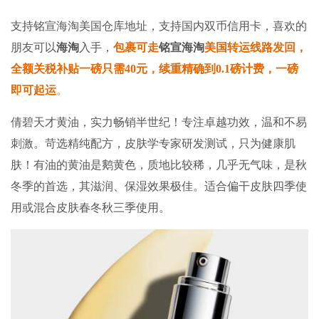
支持
铭宣海淘
美国仓库地址，支持国内双币信用卡，喜欢的
朋友可以
海淘
入手，
包裹可走
铭宣海淘
美国转运线路发回，
全额关税补贴一磅只需40元
，续重精确到0.1磅计费，
一磅
即可起运
。
倩碧天才黄油，实力畅销半世纪！专注卓越功效，温和不易
刺激。苛选精纯配方，皮肤学专家研发测试，只为健康肌
肤！有油的黄油是鹅黄色，质地比较稀，几乎无气味，是秋
冬季的首选，其滋润、保湿效果极佳。适合偏干皮肤四季使
用或混合皮肤春冬秋三季使用。