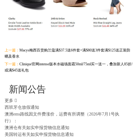
上一篇：
Macys梅西百货购兰蔻满$37.5送6件套+满$80送3件套满$125送正装防
晒及香水
下一篇：
Clinique官网intense版本水磁场面霜50ml/75ml买一送一，叠加新人85折/
或满$45送礼包
新闻公告
更多
西班牙仓放假通知
澳洲ems路线因文件费涨价，运费有所调整（2026年7月1号执
行）：
澳洲仓有关如实申报货物信息通知
美国转运有关如实申报货物信息通知