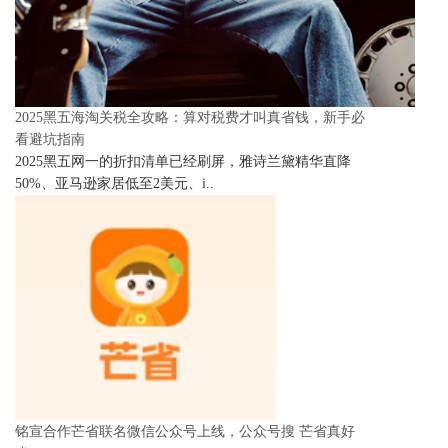
2025黑五海淘关税全攻略：算对税费才叫真省钱，新手必
看避坑指南
2025黑五网一的折扣清单已经刷屏，雅诗兰黛精华直降
50%、亚马逊家居低至2美元、i..
铭宣合作芒省联名微信公众号上线，公众号搜 芒省真好