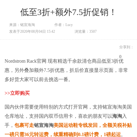
低至3折+额外7.5折促销！
来源：铭宣海淘
作者：Lucy
发表于2020年08月04日 15:42
浏览量：3507
分享到：
0
Nordstrom Rack官网 现有精选千余款清仓商品低至3折优
惠，另外叠加额外7.5折优惠，折后价直接显示页面，非常
多好货大家可以前去挑选一番。
>>
立即购买
国内伙伴需要使用特别的方式打开官网，
支持
铭宣海淘
美国
仓库地址，支持国内双币信用卡，喜欢的朋友可以
海淘
入
手，
包裹可走
铭宣海淘
美国运动鞋专线发回，全额关税补贴
一磅只需36元转运费，续重精确到0.1磅计费，1磅起运
。