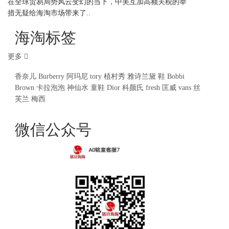
在全球贸易局势风云变幻的当下，中美互加高额关税的举
措无疑给海淘市场带来了..
海淘标签
更多
香奈儿
Burberry
阿玛尼
tory
植村秀
雅诗兰黛
鞋
Bobbi
Brown
卡拉泡泡
神仙水
童鞋
Dior
科颜氏
fresh
匡威
vans
丝
芙兰
梅西
微信公众号