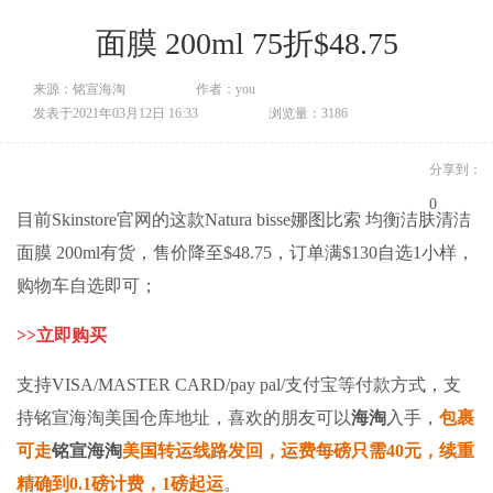
面膜 200ml 75折$48.75
来源：铭宣海淘
作者：you
发表于2021年03月12日 16:33
浏览量：3186
分享到：
0
目前Skinstore官网的这款Natura bisse娜图比索 均衡洁肤清洁
面膜 200ml有货，售价降至$48.75，订单满$130自选1小样，
购物车自选即可；
>>
立即购买
支持VISA/MASTER CARD/pay pal/支付宝等付款方式，
支
持
铭宣海淘
美国仓库地址，
喜欢的朋友可以
海淘
入手，
包裹
可走
铭宣海淘
美国转运线路发回，运费每磅只需40元，续重
精确到0.1磅计费，1磅起运
。