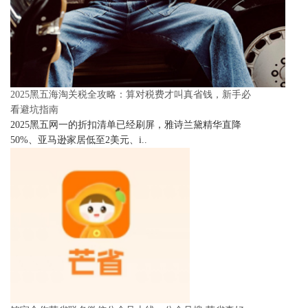
2025黑五海淘关税全攻略：算对税费才叫真省钱，新手必
看避坑指南
2025黑五网一的折扣清单已经刷屏，雅诗兰黛精华直降
50%、亚马逊家居低至2美元、i..