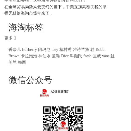
中美互加关税，这些海淘好物仍具价格优势！
在全球贸易局势风云变幻的当下，中美互加高额关税的举
措无疑给海淘市场带来了..
海淘标签
更多
香奈儿
Burberry
阿玛尼
tory
植村秀
雅诗兰黛
鞋
Bobbi
Brown
卡拉泡泡
神仙水
童鞋
Dior
科颜氏
fresh
匡威
vans
丝
芙兰
梅西
微信公众号