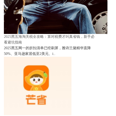
2025黑五海淘关税全攻略：算对税费才叫真省钱，新手必
看避坑指南
2025黑五网一的折扣清单已经刷屏，雅诗兰黛精华直降
50%、亚马逊家居低至2美元、i..