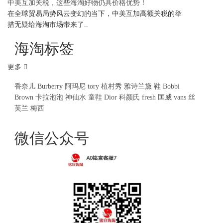
中美互加关税，这些海淘好物仍具价格优势！
在全球贸易局势风云变幻的当下，中美互加高额关税的举
措无疑给海淘市场带来了..
海淘标签
更多
香奈儿
Burberry
阿玛尼
tory
植村秀
雅诗兰黛
鞋
Bobbi
Brown
卡拉泡泡
神仙水
童鞋
Dior
科颜氏
fresh
匡威
vans
丝
芙兰
梅西
微信公众号