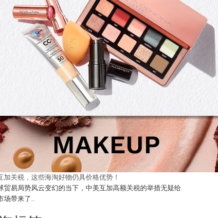
互加关税，这些海淘好物仍具价格优势！
球贸易局势风云变幻的当下，中美互加高额关税的举措无疑给
市场带来了..