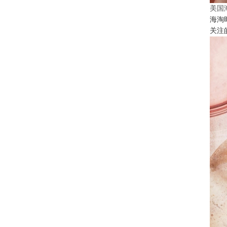
美国
海淘
关注