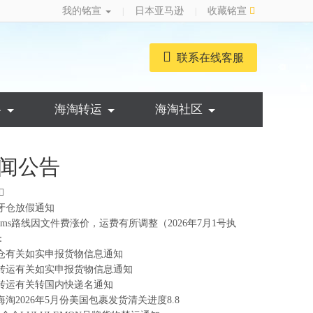
我的铭宣
日本亚马逊
收藏铭宣
|
|
联系在线客服
略
海淘转运
海淘社区
闻公告
牙仓放假通知
ems路线因文件费涨价，运费有所调整（2026年7月1号执
：
仓有关如实申报货物信息通知
转运有关如实申报货物信息通知
转运有关转国内快递名通知
海淘2026年5月份美国包裹发货清关进度8.8