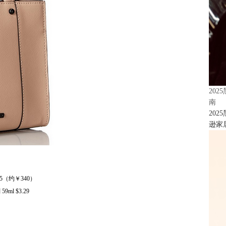
20
南
20
逊家居
42.5（约￥340）
9ml $3.29