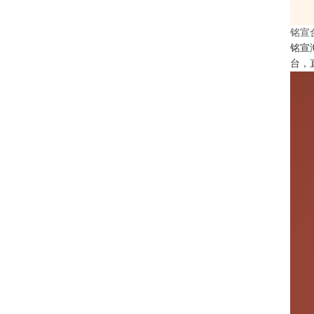
铭宣
铭宣
台，