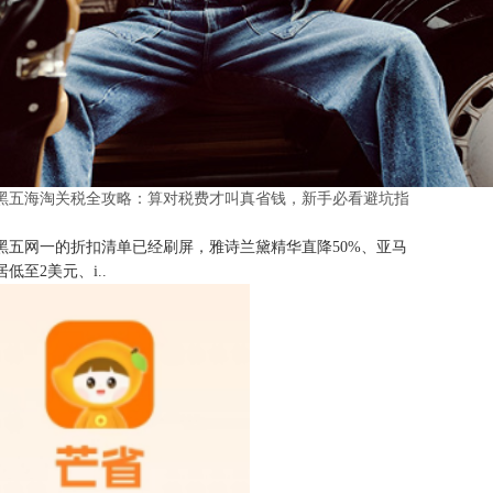
25黑五海淘关税全攻略：算对税费才叫真省钱，新手必看避坑指
25黑五网一的折扣清单已经刷屏，雅诗兰黛精华直降50%、亚马
低至2美元、i..