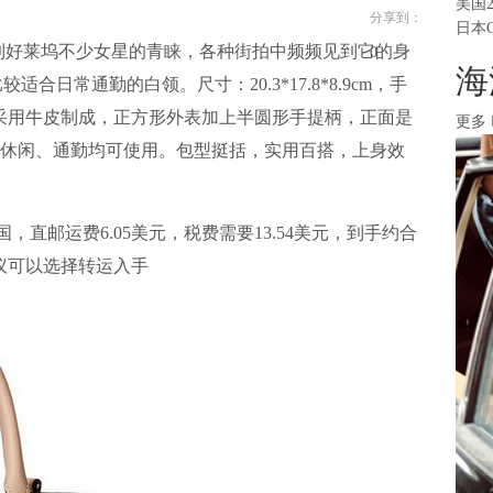
美国
分享到：
日本
得到好莱坞不少女星的青睐，各种街拍中频频见到它的身
0
海
合日常通勤的白领。尺寸：20.3*17.8*8.9cm，手
面采用牛皮制成，正方形外表加上半圆形手提柄，正面是
更多
，休闲、通勤均可使用。包型挺括，实用百搭，上身效
国，直邮运费6.05美元，税费需要13.54美元，到手约合
建议可以选择转运入手