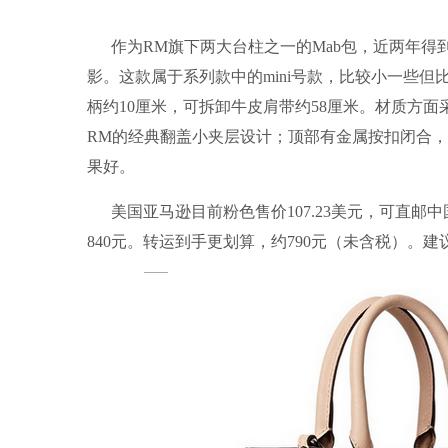
作为RM旗下两大台柱之一的Mab包，近两年
影。这款属于系列款中的mini号款，比较小一些但比较适
柄约10厘米，可拆卸牛皮肩带约58厘米。材质方
RM的经典翻盖小夹层设计；顶部有金属按扣闭合
果好。
美国亚马逊目前粉色售价107.23美元，可直邮中
840元。转运到手更划算，约790元（未含税）。