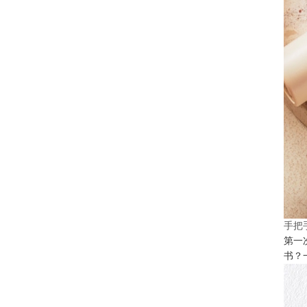
手把
第一
书？