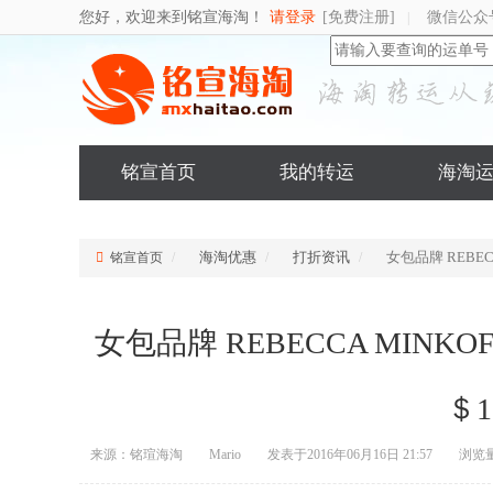
您好，欢迎来到铭宣海淘！
请登录
[免费注册]
微信公众
|
铭宣首页
我的转运
海淘
海淘优惠
打折资讯
女包品牌 REBECC
铭宣首页
女包品牌 REBECCA MINKOFF
＄1
来源：铭瑄海淘
Mario
发表于2016年06月16日 21:57
浏览量